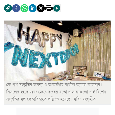
কে পপ সংস্কৃতির অনন্য ও আকর্ষণীয় বার্থডে ক্যাফে কালচার।
সিউলের হংদে এবং মেইং-দংয়ের মতো এলাকাগুলো এই বিশেষ
সংস্কৃতির মূল কেন্দ্রবিন্দুতে পরিণত হয়েছে। ছবি: সংগৃহীত