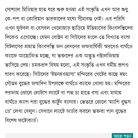
সোশ্যাল মিডিয়ার হাত ধরে শুরু হওয়া এই সংস্কৃতি এখন আর শুধু
কে-পপ বা কোরিয়ান তারকাদের মধ্যে সীমাবদ্ধ নেই। এর পরিধি
এখন ফুটবল বা বেসবল খেলোয়াড় ছাড়িয়ে ইতিহাসের কিংবদন্তিদের
দিকেও এগোচ্ছে। যেমন বোস্টন বা সিউলের হংদে-তে বিখ্যাত ব্যান্ড
বিটলসের প্রয়াত কিংবদন্তি জন লেননের জন্মবার্ষিকী স্মরণেও বার্থডে
ক্যাফে আয়োজিত হচ্ছে, যা ভক্তদের এক অদ্ভুত নস্টালজিয়ায়
ভাসিয়ে দেয়। চমকপ্রদ বিষয় হলো, এই সংস্কৃতি এখন ধর্মীয় রূপও
ধারণ করেছে। সিউলের ‘ইয়নহওয়াসা’ মন্দিরের গেটের কাছে স্বয়ং
গৌতম বুদ্ধের জন্মদিন উপলক্ষে বার্থডে ক্যাফে খোলা হয়। মন্দিরের
দরজায় ঝোলে লোটাস ল্যাটে বা পদ্ম চা হাতে বসা এবং মাথায়
বার্থডে ক্যাপ পরা বুদ্ধের কার্টুন ব্যানার। ভেতরে ঝোলে ‘হ্যাপি বুদ্ধস
ডে’ লেখা বেলুন। সেখানে ল্যাটে অর্ডার করলে ভক্তরা পান বুদ্ধের
বিশেষ ফটোকার্ড।