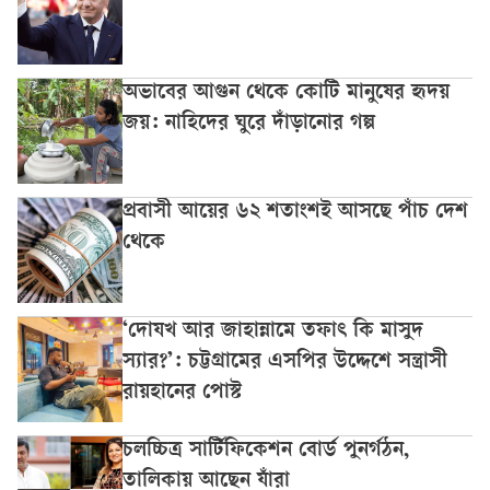
অভাবের আগুন থেকে কোটি মানুষের হৃদয়
জয়: নাহিদের ঘুরে দাঁড়ানোর গল্প
প্রবাসী আয়ের ৬২ শতাংশই আসছে পাঁচ দেশ
থেকে
‘দোযখ আর জাহান্নামে তফাৎ কি মাসুদ
স্যার?’: চট্টগ্রামের এসপির উদ্দেশে সন্ত্রাসী
রায়হানের পোস্ট
চলচ্চিত্র সার্টিফিকেশন বোর্ড পুনর্গঠন,
তালিকায় আছেন যাঁরা