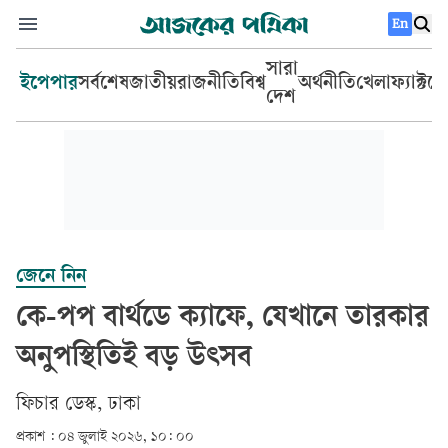
En
সারা
ইপেপার
সর্বশেষ
জাতীয়
রাজনীতি
বিশ্ব
অর্থনীতি
খেলা
ফ্যাক্টচ
দেশ
জেনে নিন
কে-পপ বার্থডে ক্যাফে, যেখানে তারকার
অনুপস্থিতিই বড় উৎসব
ফিচার ডেস্ক, ঢাকা
প্রকাশ :
০৪ জুলাই ২০২৬, ১০: ০০