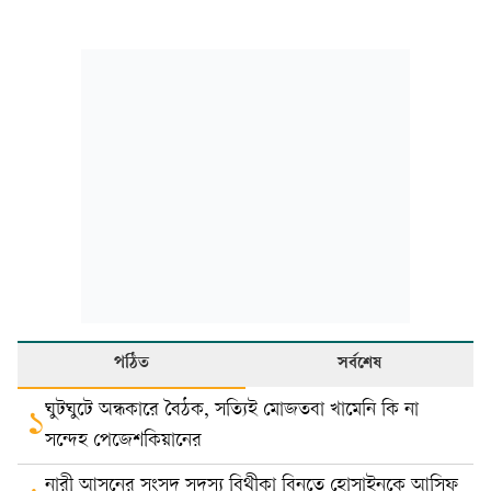
পঠিত
সর্বশেষ
ঘুটঘুটে অন্ধকারে বৈঠক, সত্যিই মোজতবা খামেনি কি না
১
সন্দেহ পেজেশকিয়ানের
নারী আসনের সংসদ সদস্য বিথীকা বিনতে হোসাইনকে আসিফ