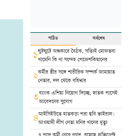
পঠিত
সর্বশেষ
ঘুটঘুটে অন্ধকারে বৈঠক, সত্যিই মোজতবা
১
খামেনি কি না সন্দেহ পেজেশকিয়ানের
কর্মীর স্ত্রীর সঙ্গে শারীরিক সম্পর্ক জামায়াত
২
নেতার, দল থেকে বহিষ্কার
ব্যাংক এশিয়া নিয়োগ দিচ্ছে, স্নাতক পাসেই
৩
আবেদনের সুযোগ
আইসিইউতে হাতকড়া পরা ছবি ভাইরাল:
৪
আওয়ামী লীগ নেতা মনির খানের মৃত্যু
৭ পদে কর্মী নেবে নগদ, রয়েছে প্রভিডেন্ট