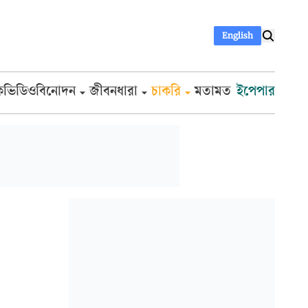
English
ক
ভিডিও
বিনোদন
জীবনধারা
চাকরি
মতামত
ইপেপার