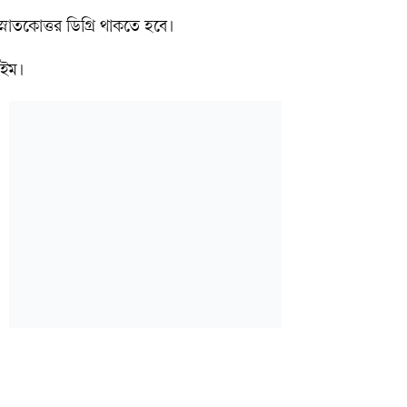
স্নাতকোত্তর ডিগ্রি থাকতে হবে।
াইম।