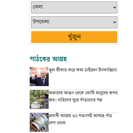
খুঁজুন
পাঠকের আগ্রহ
ভুল স্বীকার করে ক্ষমা চাইলেন ইনফান্তিনো
অভাবের আগুন থেকে কোটি মানুষের হৃদয়
জয়: নাহিদের ঘুরে দাঁড়ানোর গল্প
প্রবাসী আয়ের ৬২ শতাংশই আসছে পাঁচ
দেশ থেকে