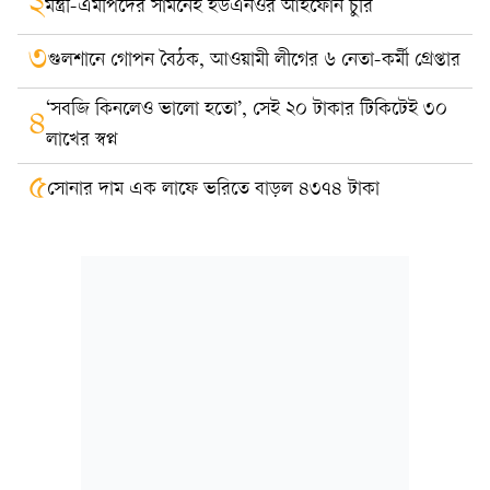
২
মন্ত্রী-এমপিদের সামনেই ইউএনওর আইফোন চুরি
৩
গুলশানে গোপন বৈঠক, আওয়ামী লীগের ৬ নেতা-কর্মী গ্রেপ্তার
‘সবজি কিনলেও ভালো হতো’, সেই ২০ টাকার টিকিটেই ৩০
৪
লাখের স্বপ্ন
৫
সোনার দাম এক লাফে ভরিতে বাড়ল ৪৩৭৪ টাকা