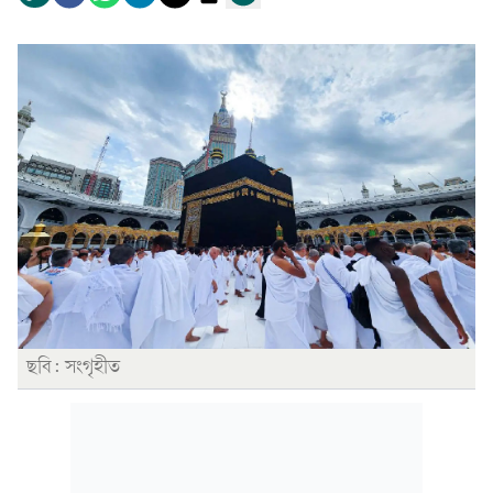
ছবি: সংগৃহীত