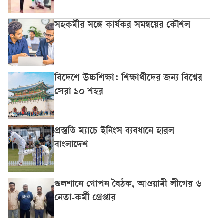
সহকর্মীর সঙ্গে কার্যকর সমন্বয়ের কৌশল
বিদেশে উচ্চশিক্ষা: শিক্ষার্থীদের জন্য বিশ্বের
সেরা ১০ শহর
প্রস্তুতি ম্যাচে ইনিংস ব্যবধানে হারল
বাংলাদেশ
গুলশানে গোপন বৈঠক, আওয়ামী লীগের ৬
নেতা-কর্মী গ্রেপ্তার