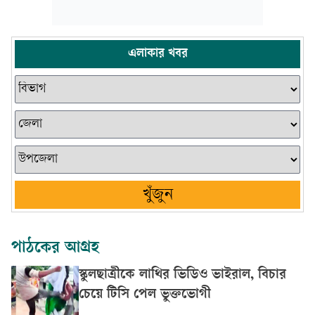
এলাকার খবর
খুঁজুন
পাঠকের আগ্রহ
স্কুলছাত্রীকে লাথির ভিডিও ভাইরাল, বিচার
চেয়ে টিসি পেল ভুক্তভোগী