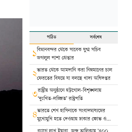
পঠিত
সর্বশেষ
বিমানবন্দর থেকে সাবেক যুগ্ম সচিব
১
জগলুল পাশা গ্রেপ্তার
ভারত থেকে আমদানি করা নিম্নমানের চাল
২
ফেরতের বিষয়ে যা বলছে খাদ্য অধিদপ্তর
রাষ্ট্রীয় অনুষ্ঠানে হট্টগোল-বিশৃঙ্খলায়
৩
‘দুঃখিত-লজ্জিত’ রাষ্ট্রপতি
ভারতে শেখ হাসিনাকে সংবাদমাধ্যমের
৪
মুখোমুখি হতে দেওয়ায় ঢাকার ক্ষোভ ও
প্রতিবাদ
ব্যাগে লাখ ইয়াবা, জব্দ তালিকায় ‘৪০০