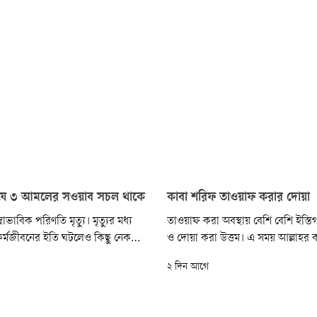
ও যে ৩ আমলের সওয়াব সচল থাকে
কাবা শরিফ তাওয়াফ করার দোয়া
াভাবিক পরিণতি মৃত্যু। মৃত্যুর মধ্য
তাওয়াফ করা অবস্থায় বেশি বেশি ইস্ত
 কর্মজীবনের ইতি ঘটলেও কিছু নেক
ও দোয়া করা উত্তম। এ সময় আল্লাহর 
ছে, যার প্রতিদান পরকালেও অবিরাম
ভাষায় মনের আকুতি ও প্রয়োজন তুলে 
২ দিন আগে
। দুনিয়ায় রেখে যাওয়া এমন কিছু
করা যায়। প্রয়োজনে কোরআন তিলাও
যোগ মৃত্যুর পরও আলোর উৎস হয়ে
যায়। তবে দোয়াগুলোর অর্থ বুঝে পড়া
রবের কাছে কী চাওয়া হচ্ছে, তা হৃদয়