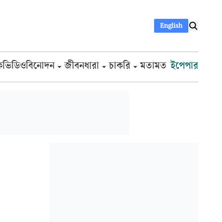
English
ক
ভিডিও
বিনোদন
জীবনধারা
চাকরি
মতামত
ইপেপার