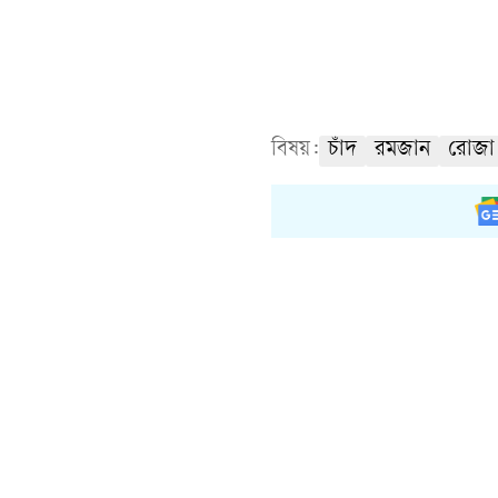
বিষয়:
চাঁদ
রমজান
রোজা