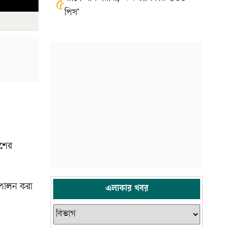
৫
পিস’
েশের
 পালন করা
এলাকার খবর