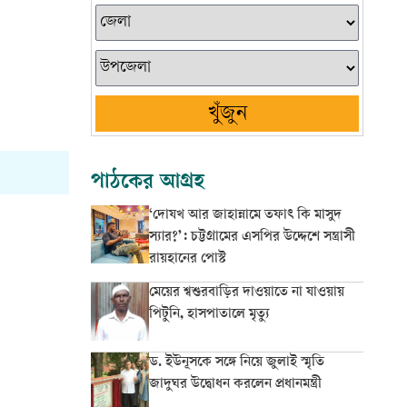
খুঁজুন
পাঠকের আগ্রহ
‘দোযখ আর জাহান্নামে তফাৎ কি মাসুদ
স্যার?’: চট্টগ্রামের এসপির উদ্দেশে সন্ত্রাসী
রায়হানের পোস্ট
মেয়ের শ্বশুরবাড়ির দাওয়াতে না যাওয়ায়
পিটুনি, হাসপাতালে মৃত্যু
ড. ইউনূসকে সঙ্গে নিয়ে জুলাই স্মৃতি
জাদুঘর উদ্বোধন করলেন প্রধানমন্ত্রী