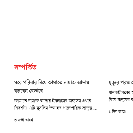
সম্পর্কিত
ঘরে পরিবার নিয়ে জামাতে নামাজ আদায়
মৃত্যুর পর
করবেন যেভাবে
মানবজীবনের স্ব
দিয়ে মানুষের
জামাতে নামাজ আদায় ইসলামের অন্যতম প্রধান
আমল এমন রয়ে
নিদর্শন। এটি মুসলিম উম্মাহর পারস্পরিক ভ্রাতৃত্ব,
১ দিন আগে
পৌঁছাতে থাকে
শৃঙ্খলা ও ঐক্যের প্রতীক। রাসুলুল্লাহ (সা.) মসজিদে
৩ ঘণ্টা আগে
কল্যাণকর উদ্
জামাতে উপস্থিত হওয়ার প্রতি বিশেষ গুরুত্ব দিয়েছেন।
থাকে।
তিনি বলেছেন, ‘জামাতের সঙ্গে আদায় করা নামাজ