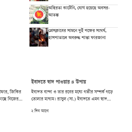
অস্থিরতা কাটেনি, যোগ হয়েছে অবসর-
আতঙ্ক
প্রেসক্লাবের সামনে দুই পক্ষের সংঘর্ষ,
হাসপাতালে অবরুদ্ধ শান্তা ফারজানা
ইবাদতে স্বাদ পাওয়ার ৪ উপায়
িগফার, জিকির
ইবাদত বান্দা ও তার রবের মধ্যে গভীর সম্পর্ক গড়ে
কাছে নিজের
তোলার মাধ্যম। রাসুল (সা.) ইবাদতে এমন স্বাদ
ধরে মিনতি
পেতেন যে তিনি বলতেন, ‘নামাজে আমার চোখের
২ দিন আগে
য়াতও করা
শীতলতা রাখা হয়েছে।’ (সহিহুল জামে: ৩০৯৮)।
 ভালো, যেন
প্রত্যেক মুমিনের চেষ্টা হওয়া উচিত ইবাদতের সেই
 দিয়ে অনুভব
মধুরতা অর্জন করা। এ ক্ষেত্রে নিচের চারটি বিষয়