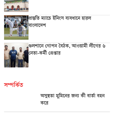
প্রস্তুতি ম্যাচে ইনিংস ব্যবধানে হারল
বাংলাদেশ
গুলশানে গোপন বৈঠক, আওয়ামী লীগের ৬
নেতা-কর্মী গ্রেপ্তার
সম্পর্কিত
অসুস্থতা মুমিনের জন্য কী বার্তা বহন
করে