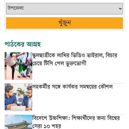
খুঁজুন
পাঠকের আগ্রহ
স্কুলছাত্রীকে লাথির ভিডিও ভাইরাল, বিচার
চেয়ে টিসি পেল ভুক্তভোগী
সহকর্মীর সঙ্গে কার্যকর সমন্বয়ের কৌশল
বিদেশে উচ্চশিক্ষা: শিক্ষার্থীদের জন্য বিশ্বের
সেরা ১০ শহর