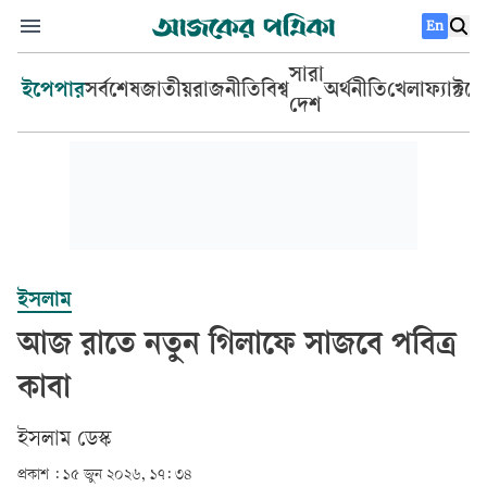
En
সারা
ইপেপার
সর্বশেষ
জাতীয়
রাজনীতি
বিশ্ব
অর্থনীতি
খেলা
ফ্যাক্টচ
দেশ
ইসলাম
আজ রাতে নতুন গিলাফে সাজবে পবিত্র
কাবা
ইসলাম ডেস্ক
প্রকাশ :
১৫ জুন ২০২৬, ১৭: ৩৪