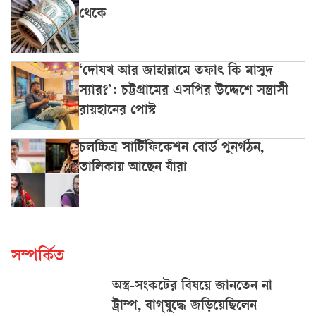
থেকে
‘দোযখ আর জাহান্নামে তফাৎ কি মাসুদ
স্যার?’: চট্টগ্রামের এসপির উদ্দেশে সন্ত্রাসী
রায়হানের পোস্ট
চলচ্চিত্র সার্টিফিকেশন বোর্ড পুনর্গঠন,
তালিকায় আছেন যাঁরা
সম্পর্কিত
অস্ত্র-সংকটের বিষয়ে জানতেন না
ট্রাম্প, বাগ্‌যুদ্ধে জড়িয়েছিলেন