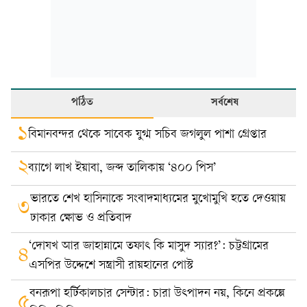
পঠিত
সর্বশেষ
১
বিমানবন্দর থেকে সাবেক যুগ্ম সচিব জগলুল পাশা গ্রেপ্তার
২
ব্যাগে লাখ ইয়াবা, জব্দ তালিকায় ‘৪০০ পিস’
ভারতে শেখ হাসিনাকে সংবাদমাধ্যমের মুখোমুখি হতে দেওয়ায়
৩
ঢাকার ক্ষোভ ও প্রতিবাদ
‘দোযখ আর জাহান্নামে তফাৎ কি মাসুদ স্যার?’: চট্টগ্রামের
৪
এসপির উদ্দেশে সন্ত্রাসী রায়হানের পোস্ট
বনরূপা হর্টিকালচার সেন্টার: চারা উৎপাদন নয়, কিনে প্রকল্পে
৫