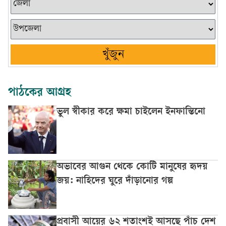
খুঁজুন
পাঠকের আগ্রহ
ভুল স্বীকার করে ক্ষমা চাইলেন ইনফান্তিনো
অভাবের আগুন থেকে কোটি মানুষের হৃদয়
জয়: নাহিদের ঘুরে দাঁড়ানোর গল্প
প্রবাসী আয়ের ৬২ শতাংশই আসছে পাঁচ দেশ