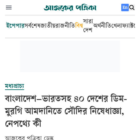
En
সারা
ইপেপার
সর্বশেষ
জাতীয়
রাজনীতি
বিশ্ব
অর্থনীতি
খেলা
ফ্যাক্টচ
দেশ
মধ্যপ্রাচ্য
বাংলাদেশ–ভারতসহ ৪০ দেশের ডিম-
মুরগি আমদানিতে সৌদির নিষেধাজ্ঞা,
নেপথ্যে কী
আজকের পত্রিকা ডেস্ক­