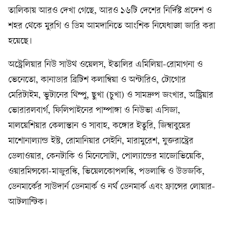
তালিকায় আরও দেখা গেছে, আরও ১৬টি দেশের নির্দিষ্ট প্রদেশ ও
শহর থেকে মুরগি ও ডিম আমদানিতে আংশিক নিষেধাজ্ঞা জারি করা
হয়েছে।
অস্ট্রেলিয়ার নিউ সাউথ ওয়েলস, ইতালির এমিলিয়া-রোমাগনা ও
ভেনেতো, কানাডার ব্রিটিশ কলাম্বিয়া ও অন্টারিও, টোগোর
মেরিটাইম, ভুটানের থিম্পু, ছুখা (চুখা) ও সামদ্রুপ জংখার, অস্ট্রিয়ার
ভোরারলবার্গ, ফিলিপাইনের পাম্পাঙ্গা ও নিউভা এসিজা,
মালয়েশিয়ার কেলান্তান ও সাবাহ, কঙ্গোর ইতুরি, জিম্বাবুয়ের
মাশোনাল্যান্ড ইস্ট, রোমানিয়ার সেইনি, মারামুরেশ, যুক্তরাষ্ট্রের
ডেলাওয়ার, কেনটাকি ও মিনেসোটা, পোল্যান্ডের মাজোভিয়েকি,
ওয়ারমিন্সকো-মাজুরস্কি, ভিয়েলকোপলস্কি, পডলাস্কি ও উডজকি,
ডেনমার্কের সাউদার্ন ডেনমার্ক ও নর্থ ডেনমার্ক এবং ফ্রান্সের লোয়ার-
আটলান্টিক।