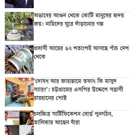
অভাবের আগুন থেকে কোটি মানুষের হৃদয়
জয়: নাহিদের ঘুরে দাঁড়ানোর গল্প
প্রবাসী আয়ের ৬২ শতাংশই আসছে পাঁচ দেশ
থেকে
‘দোযখ আর জাহান্নামে তফাৎ কি মাসুদ
স্যার?’: চট্টগ্রামের এসপির উদ্দেশে সন্ত্রাসী
রায়হানের পোস্ট
চলচ্চিত্র সার্টিফিকেশন বোর্ড পুনর্গঠন,
তালিকায় আছেন যাঁরা