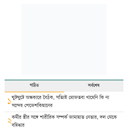
পঠিত
সর্বশেষ
ঘুটঘুটে অন্ধকারে বৈঠক, সত্যিই মোজতবা খামেনি কি না
১
সন্দেহ পেজেশকিয়ানের
কর্মীর স্ত্রীর সঙ্গে শারীরিক সম্পর্ক জামায়াত নেতার, দল থেকে
২
বহিষ্কার