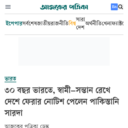
En
সারা
ইপেপার
সর্বশেষ
জাতীয়
রাজনীতি
বিশ্ব
অর্থনীতি
খেলা
ফ্যাক্টচ
দেশ
ভারত
৩০ বছর ভারতে, স্বামী–সন্তান রেখে
দেশে ফেরার নোটিশ পেলেন পাকিস্তানি
সারদা
আজকের পত্রিকা ডেস্ক­