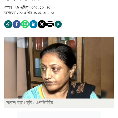
প্রকাশ :
২৮ এপ্রিল ২০২৫, ১০: ৪০
আপডেট :
২৯ এপ্রিল ২০২৫, ১৪: ০৬
সারদা বাই। ছবি: এনডিটিভি