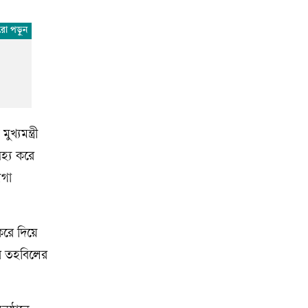
যমন্ত্রী
হ্য করে
য়গা
করে দিয়ে
ের তহবিলের