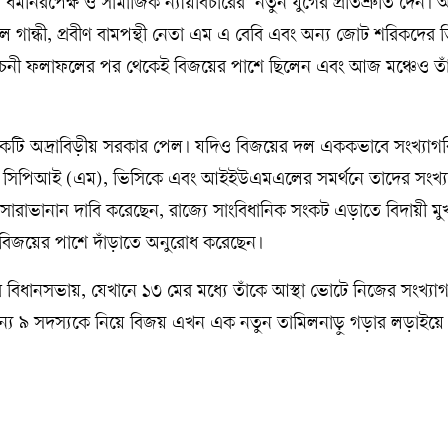
র্মনিরপেক্ষ ও সামাজিক ন্যায়বিচারের’ নতুন যুগের প্রতিশ্রুতি দেন। অন
ুল গান্ধী, প্রবীণ বামপন্থী নেতা এম এ বেবি এবং অন্য জোট শরিকদের ত
ির্বাচনী ফলাফলের পর থেকেই বিজয়ের পাশে ছিলেন এবং আজ মঞ্চেও তা
একটি অদ্রাবিড়ীয় সরকার পেল। যদিও বিজয়ের দল এককভাবে সংখ্যাগরি
ই, সিপিআই (এম), ভিসিকে এবং আইইউএমএলের সমর্থনে তাদের সংখ্
ারাভানান দাবি করেছেন, রাজ্যে সাংবিধানিক সংকট এড়াতে বিদায়ী মুখ্যম
দের বিজয়ের পাশে দাঁড়াতে অনুরোধ করেছেন।
ে বিধানসভায়, যেখানে ১৩ মের মধ্যে তাঁকে আস্থা ভোটে নিজের সংখ্যাগর
র অন্য ৯ সদস্যকে নিয়ে বিজয় এখন এক নতুন তামিলনাড়ু গড়ার লড়াইয়ে