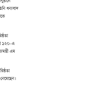
ুষ্ঠানে
িনি ধন্যবাদ
ঁকে
ষ্ঠতা
যা ১২০-এ
ন্ত্রী এম
িষ্ঠতা
 নেমেছেন।