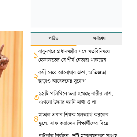
পঠিত
সর্বশেষ
বাবুনগরে প্রধানমন্ত্রীর সঙ্গে মতবিনিময়ে
১
হেফাজতের যে শীর্ষ নেতারা থাকছেন
কর্মী নেবে আনোয়ার গ্রুপ, অভিজ্ঞতা
২
ছাড়াও আবেদনের সুযোগ
১১টি পলিথিনে ভরা হয়েছে নারীর লাশ,
৩
এখনো উদ্ধার হয়নি মাথা ও পা
মাতাল প্রধান শিক্ষক মলত্যাগ করলেন
৪
স্কুলে, সাফ করালেন শিক্ষার্থীদের দিয়ে
রাষ্ট্রপতি নির্বাচন: দুটি মনোনয়নপত্র সংগ্রহ