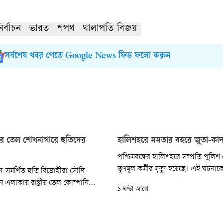
র্বাচন
ভারত
শপথ
থালাপতি বিজয়
সর্বশেষ খবর পেতে Google News ফিড ফলো করুন
 তেল শোধনাগারে হুতিদের
হালিশহরে মমতার বহরে জুতা-কাদা
পশ্চিমবঙ্গের হালিশহরে সম্প্রতি পুল
তৃণমূল কর্মীর মৃত্যু হয়েছে। এই ঘটনাকে
-সমর্থিত হুতি বিদ্রোহীরা সৌদি
চলমান উত্তেজনার মধ্যেই শনিবার সাবেক ম
এলাকায় রাষ্ট্রীয় তেল কোম্পানি
১ ঘণ্টা আগে
তৃণমূল কংগ্রেস (টিএমসি) প্রধান মমতা
ি শোধনাগারে ড্রোন হামলা
বন্দ্যোপাধ্যায়ের কনভয়ে হামলার ঘটন
্চলিক অস্থিতিশীলতা মোকাবিলায়
কেওটে নামের ওই মৃত কর্মীর পরিবারের 
তানের সঙ্গে সৌদি আরব প্রতিরক্ষা চুক্তি