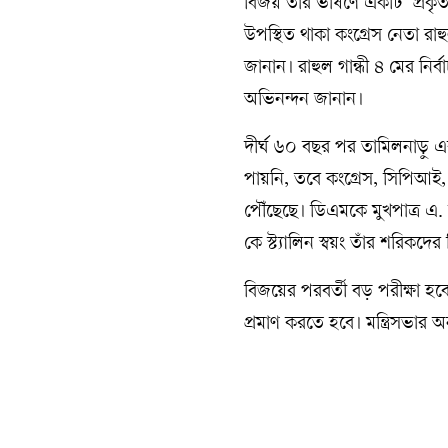
বিজয় তাঁর ভাষণে একটি ‘প্রকৃত ধ
উপস্থিত থাকা কংগ্রেস নেতা রাহ
জানান। রাহুল গান্ধী ৪ মের ন
অভিনন্দন জানান।
দীর্ঘ ৬০ বছর পর তামিলনাড়ু 
পায়নি, তবে কংগ্রেস, সিপিআ
পৌঁছেছে। ডিএমকে মুখপাত্র এ. স
কে স্ট্যালিন স্বয়ং তাঁর শরিক
বিজয়ের পরবর্তী বড় পরীক্ষা হব
প্রমাণ করতে হবে। মন্ত্রিসভা