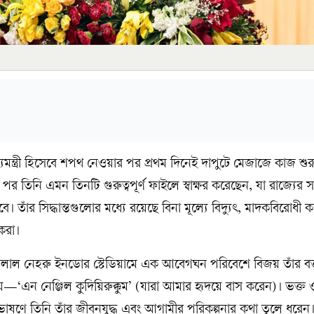
্যমন্ত্রী হিসেবে শপথ নেওয়ার পর প্রথম দিনেই দাপুটে মেজাজে কাজ শু
 তিনি এমন তিনটি গুরুত্বপূর্ণ ফাইলে স্বাক্ষর করেছেন, যা রাজ্যের 
 তাঁর সিদ্ধান্তগুলোর মধ্যে রয়েছে বিনা মূল্যে বিদ্যুৎ, মাদকবিরোধী কঠ
 করা।
াল নেহরু ইনডোর স্টেডিয়ামে এক আবেগঘন পরিবেশে বিজয় তাঁর বক্ত
—‘এন নেঞ্জিল কুদিয়িরুক্কুম’ (যারা আমার হৃদয়ে বাস করেন)। ভক্ত 
ভাষণে তিনি তাঁর জীবনযুদ্ধ এবং আগামীর পরিকল্পনার কথা তুলে ধরেন