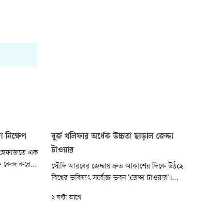
 নিক্ষেপ
বুর্জ খলিফার অর্ধেক উচ্চতা ছাড়াল জেদ্দা
টাওয়ার
িশ হেফাজতে এক
 কেন্দ্র করে
সৌদি আরবের জেদ্দায় দ্রুত আকাশের দিকে উঠছে
ুখ্যমন্ত্রী ও
বিশ্বের ভবিষ্যৎ সর্বোচ্চ ভবন ‘জেদ্দা টাওয়ার’।
দীর্ঘদিনের নির্মাণ-জট কাটিয়ে টাওয়ারটি এখন
২ ঘণ্টা আগে
া ঘটেছে। বিরজু
দুবাইয়ের বুর্জ খলিফার অর্ধেক উচ্চতার সীমা পেরিয়ে
সঙ্গে...
গেছে। পরিকল্পনা অনুযায়ী ২০২৮ সালে নির্মাণ শেষ