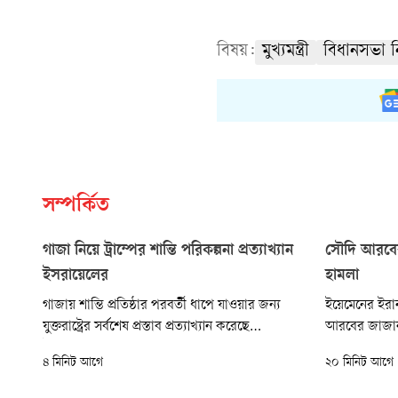
বিষয়:
মুখ্যমন্ত্রী
বিধানসভা নি
সম্পর্কিত
গাজা নিয়ে ট্রাম্পের শান্তি পরিকল্পনা প্রত্যাখ্যান
সৌদি আরবের
ইসরায়েলের
হামলা
গাজায় শান্তি প্রতিষ্ঠার পরবর্তী ধাপে যাওয়ার জন্য
ইয়েমেনের ইরান
যুক্তরাষ্ট্রের সর্বশেষ প্রস্তাব প্রত্যাখ্যান করেছে
আরবের জাজান 
ইসরায়েল। দেশটির প্রধানমন্ত্রী বেনিয়ামিন নেতানিয়াহু
আরামকোর একট
৪ মিনিট আগে
২০ মিনিট আগে
বলেছেন, হামাস পুরোপুরি নিরস্ত্র না হওয়া পর্যন্ত গাজা
চালিয়েছে। আঞ
থেকে কোনো ইসরায়েলি সেনা প্রত্যাহার করা হবে না।
তুরস্ক ও পাকিস্