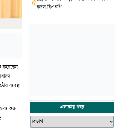
৫
করল বিএনপি
রু করেছেন
সাধারণ
োর ব্যবস্থা
এলাকার খবর
ব্য শুরু
ও
।