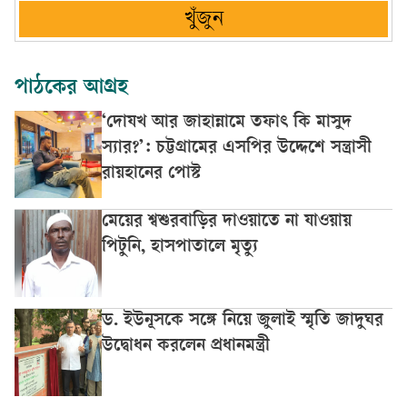
খুঁজুন
পাঠকের আগ্রহ
‘দোযখ আর জাহান্নামে তফাৎ কি মাসুদ
স্যার?’: চট্টগ্রামের এসপির উদ্দেশে সন্ত্রাসী
রায়হানের পোস্ট
মেয়ের শ্বশুরবাড়ির দাওয়াতে না যাওয়ায়
পিটুনি, হাসপাতালে মৃত্যু
ড. ইউনূসকে সঙ্গে নিয়ে জুলাই স্মৃতি জাদুঘর
উদ্বোধন করলেন প্রধানমন্ত্রী