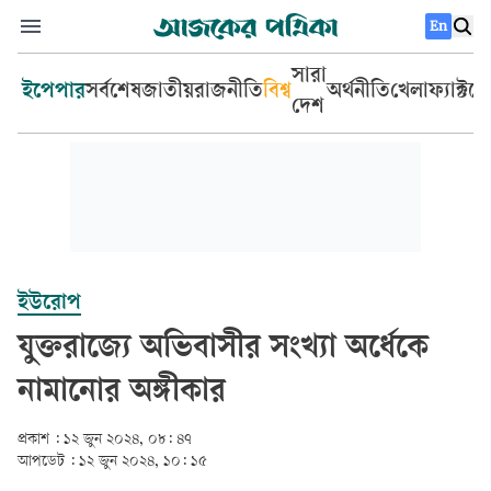
En
সারা
ইপেপার
সর্বশেষ
জাতীয়
রাজনীতি
বিশ্ব
অর্থনীতি
খেলা
ফ্যাক্টচ
দেশ
ইউরোপ
যুক্তরাজ্যে অভিবাসীর সংখ্যা অর্ধেকে
নামানোর অঙ্গীকার
প্রকাশ :
১২ জুন ২০২৪, ০৮: ৪৭
আপডেট :
১২ জুন ২০২৪, ১০: ১৫