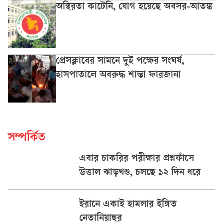
অস্থিরতা কাটেনি, যোগ হয়েছে অবসর-আতঙ্ক
প্রেসক্লাবের সামনে দুই পক্ষের সংঘর্ষ,
হাসপাতালে অবরুদ্ধ শান্তা ফারজানা
সম্পর্কিত
এবার চাকরির পরীক্ষার প্রশ্নফাঁসে
উত্তাল ঝাড়খণ্ড, চলছে ১২ দিন ধরে
ইরানে একাই হামলার ইঙ্গিত
নেতানিয়াহুর