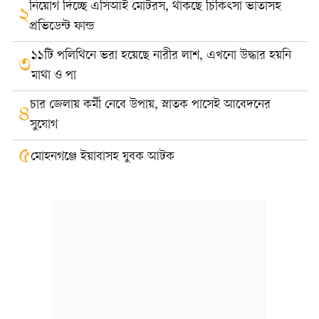
নিয়োগ দিচ্ছে এসিআই মোটরস, থাকছে চিকিৎসা ভাতাসহ
২
প্রভিডেন্ট ফান্ড
১১টি পলিথিনে ভরা হয়েছে নারীর লাশ, এখনো উদ্ধার হয়নি
৩
মাথা ও পা
চার জেলায় কর্মী নেবে উপায়, স্নাতক পাসেই আবেদনের
৪
সুযোগ
৫
মোহনগঞ্জে ইয়াবাসহ যুবক আটক