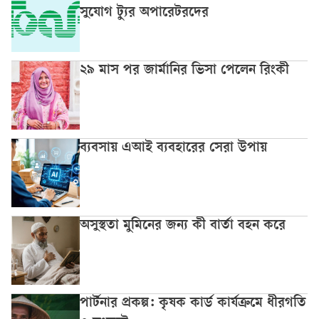
সুযোগ ট্যুর অপারেটরদের
২৯ মাস পর জার্মানির ভিসা পেলেন রিংকী
ব্যবসায় এআই ব্যবহারের সেরা উপায়
অসুস্থতা মুমিনের জন্য কী বার্তা বহন করে
পার্টনার প্রকল্প: কৃষক কার্ড কার্যক্রমে ধীরগতি