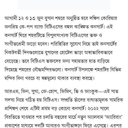
আগামী ১২ ও ১৩ জুন বুসান শহরে অনুষ্ঠিত হবে দক্ষিণ কোরিয়ার
জনপ্রিয় কে-পপ ব্যান্ড বিটিএসের বহুল কাঙ্ক্ষিত কনসার্ট। এই
কনসার্ট ঘিরে শহরটিতে বিপুলসংখ্যক বিটিএসের ভক্ত ও
সংগীতপ্রেমী জড়ো হবেন। পরিস্থিতির সুযোগ নিয়ে তাই কনসার্টের
নিকটবর্তী দিনগুলোতে বুসানের হোটেল ভাড়া অস্বাভাবিকভাবে
বেড়েছে। তবে বিটিএস ভক্তদের জন্য সহায়তার হাত বাড়িয়ে
দিয়েছে শহরের বৌদ্ধমন্দিরগুলো। কনসার্ট উপলক্ষে শহরটির বিভিন্ন
মন্দির বিনা খরচে বা স্বল্পমূল্যে থাকার ব্যবস্থা করছে।
আরএম, জিন, সুগা, জে-হোপ, জিমিন, ভি ও জাংকুক—এই সাত
সদস্য নিয়ে গঠিত হয় বিটিএস। সম্প্রতি তাঁদের বাধ্যতামূলক সামরিক
প্রশিক্ষণ শেষে এটিই প্রথম বড় কোনো কনসার্ট। ২০২২ সালে
বিরতিতে যাওয়ার পর চলতি বছরের মার্চে নতুন অ্যালবাম ‘অ্যারিরাং’
প্রকাশের মাধ্যমে দলটি আবারও সংগীতাঙ্গনে ফিরে এসেছে। এরপর