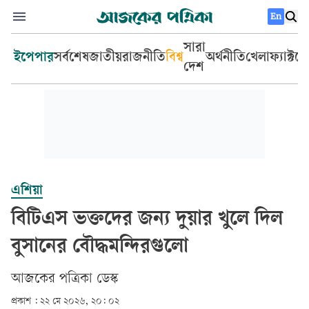
En
সারা
ইপেপার
সর্বশেষ
জাতীয়
রাজনীতি
বিশ্ব
অর্থনীতি
খেলা
ফ্যাক্টচ
দেশ
এশিয়া
বিটিএস ভক্তদের জন্য দুয়ার খুলে দিল
বুসানের বৌদ্ধমন্দিরগুলো
আজকের পত্রিকা ডেস্ক­
প্রকাশ :
২২ মে ২০২৬, ২০: ০২