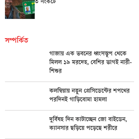
৩ সংকটে
সম্পর্কিত
গাজায় এক ভবনের ধ্বংসস্তূপ থেকে
মিলল ১৯ মরদেহ, বেশির ভাগই নারী-
শিশুর
কলম্বিয়ায় নতুন প্রেসিডেন্টের শপথের
পরদিনই গাড়িবোমা হামলা
দুর্বিষহ দিন কাটাচ্ছেন জো বাইডেন,
ক্যানসার ছড়িয়ে পড়েছে শরীরে