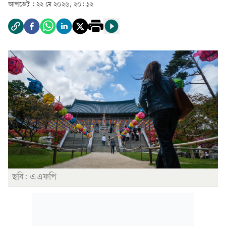
আপডেট :
২২ মে ২০২৬, ২০: ১২
ছবি: এএফপি