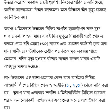
উদ্ধার করে আমিনবাজার নৌ পুলিশ। নিহতের পরিবার জানিয়েছে,
আরিফ ভালোমতো সাঁতার জানতেন। তবে কীভাবে তাঁর মৃত্যু হয়েছে
তা নিশ্চিত নয়।
অবশ্য প্রতিবেদনে উভয়ের নিষিদ্ধ সংগঠন ছাত্রলীগের সঙ্গে যুক্ত
থাকার তথ্য পাওয়া যায়। একই দিন দুপুরে দিয়াবাড়ী ঘাটে গোসল
করতে নেমে রনি মোল্লা (৩৫) নামের এক হোটেল কর্মচারী ডুবে মারা
যান। স্থানীয়রা ঘণ্টাখানেক চেষ্টার পর তাঁকে মৃত অবস্থায় পাড়ে
তোলেন। রনির মৃত্যু হওয়ার ঘটনায় সাভার মডেল থানায় একটি
অপমৃত্যু মামলা হয়েছে।
লাশ উদ্ধারের এই ঘটনাগুলোকে কেন্দ্র করে কার্যক্রম নিষিদ্ধ
আওয়ামী লীগের বিভিন্ন পেজ ও আইডি (
১
,
২
,
৩
) থেকে দাবি করা
হয়—তুরাগ থানা এলাকায় দলটির প্রতিষ্ঠাবার্ষিকীর মিছিলে হামলার
পর ৭ জন নেতাকর্মী নিখোঁজ হন এবং ৩-৪ জনের লাশ উদ্ধার করা
হয়।