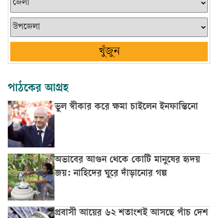
খুঁজুন
পাঠকের আগ্রহ
ভুল স্বীকার করে ক্ষমা চাইলেন ইনফান্তিনো
অভাবের আগুন থেকে কোটি মানুষের হৃদয়
জয়: নাহিদের ঘুরে দাঁড়ানোর গল্প
প্রবাসী আয়ের ৬২ শতাংশই আসছে পাঁচ দেশ