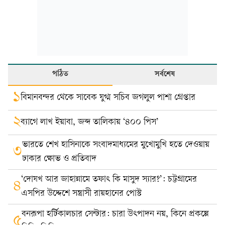
পঠিত
সর্বশেষ
১
বিমানবন্দর থেকে সাবেক যুগ্ম সচিব জগলুল পাশা গ্রেপ্তার
২
ব্যাগে লাখ ইয়াবা, জব্দ তালিকায় ‘৪০০ পিস’
ভারতে শেখ হাসিনাকে সংবাদমাধ্যমের মুখোমুখি হতে দেওয়ায়
৩
ঢাকার ক্ষোভ ও প্রতিবাদ
‘দোযখ আর জাহান্নামে তফাৎ কি মাসুদ স্যার?’: চট্টগ্রামের
৪
এসপির উদ্দেশে সন্ত্রাসী রায়হানের পোস্ট
বনরূপা হর্টিকালচার সেন্টার: চারা উৎপাদন নয়, কিনে প্রকল্পে
৫