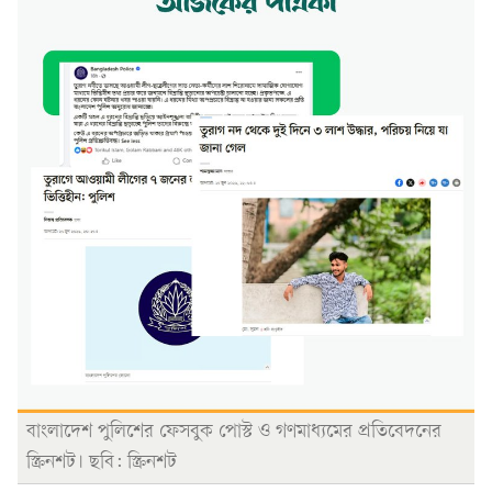
বাংলাদেশ পুলিশের ফেসবুক পোস্ট ও গণমাধ্যমের প্রতিবেদনের
স্ক্রিনশট। ছবি: স্ক্রিনশট