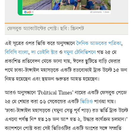
ফেসবুক অ্যাকাউন্টের পোস্ট। ছবি: স্ক্রিনশট
এই সূত্রের ওপর ভিত্তি করে অনুসন্ধানে
দৈনিক আজকের পত্রিকা
,
বিবিসি বাংলা
,
দ্য ডেইলি স্টার
ও
যমুনা টেলিভিশনে
গত ২৫ মে
প্রকাশিত প্রতিবেদন থেকে জানা যায়, ঈদের ছুটিতে বাড়ি ফেরার
পথে ঢাকা-টাঙ্গাইল মহাসড়কে একটি রডবোঝাই ট্রাক উল্টে ১৫ জন
নিহত হয়েছেন এবং ছয়জন গুরুতর আহত হয়েছেন।
আরও অনুসন্ধানে ‘Political Times’ নামের একটি ফেসবুক পেজে
২৫ মে শেয়ার করা ৩৬ সেকেন্ডের একটি
ভিডিও
পাওয়া যায়।
‘ঢাকা-টাঙ্গাইল মহাসড়কে (যমুনা সেতু পূর্ব পাড়) রড ভর্তি ট্রাক উল্টে
এখনো পর্যন্ত নি* হত ১৮ জন আ* হত ২, উদ্ধার কার্যক্রম চলমান।’
ক্যাপশনে পোস্ট করা সেই ভিডিওটির একটি অংশের সঙ্গে সম্প্রতি