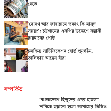
থেকে
‘দোযখ আর জাহান্নামে তফাৎ কি মাসুদ
স্যার?’: চট্টগ্রামের এসপির উদ্দেশে সন্ত্রাসী
রায়হানের পোস্ট
চলচ্চিত্র সার্টিফিকেশন বোর্ড পুনর্গঠন,
তালিকায় আছেন যাঁরা
সম্পর্কিত
‘বাংলাদেশে হিন্দুদের ওপর হামলা’
দাবিতে ছড়ানো হলো আসামের ভিডিও