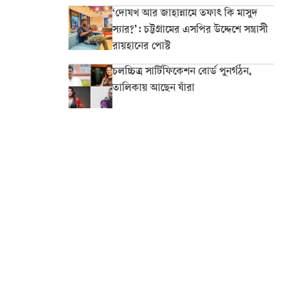
‘দোযখ আর জাহান্নামে তফাৎ কি মাসুদ
স্যার?’: চট্টগ্রামের এসপির উদ্দেশে সন্ত্রাসী
রায়হানের পোস্ট
চলচ্চিত্র সার্টিফিকেশন বোর্ড পুনর্গঠন,
তালিকায় আছেন যাঁরা