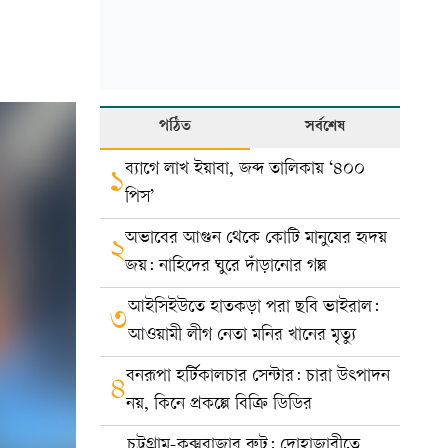
পঠিত
সর্বশেষ
ব্যাগে লাখ ইয়াবা, জব্দ তালিকায় ‘৪০০
১
পিস’
অভাবের আগুন থেকে কোটি মানুষের হৃদয়
২
জয়: নাহিদের ঘুরে দাঁড়ানোর গল্প
আইসিইউতে হাতকড়া পরা ছবি ভাইরাল:
৩
আওয়ামী লীগ নেতা মনির খানের মৃত্যু
বনরূপা হর্টিকালচার সেন্টার: চারা উৎপাদন
৪
নয়, কিনে প্রকল্পে বিক্রি ডিডির
চট্টগ্রাম-কক্সবাজার রুট: দোহাজারীতে