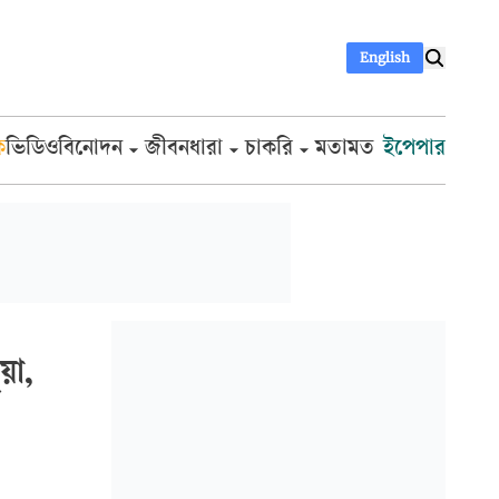
English
ক
ভিডিও
বিনোদন
জীবনধারা
চাকরি
মতামত
ইপেপার
য়া,