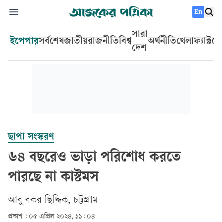
En
সারা
ইপেপার
সর্বশেষ
জাতীয়
রাজনীতি
বিশ্ব
অর্থনীতি
খেলা
ফ্যাক্টচ
দেশ
ছাপা সংস্করণ
৬৪ বছরেও ভাড়া পরিশোধ করতে
পারছে না কাস্টমস
আবু বকর ছিদ্দিক, চট্টগ্রাম
প্রকাশ :
০৫ এপ্রিল ২০২৪, ১১: ০৪