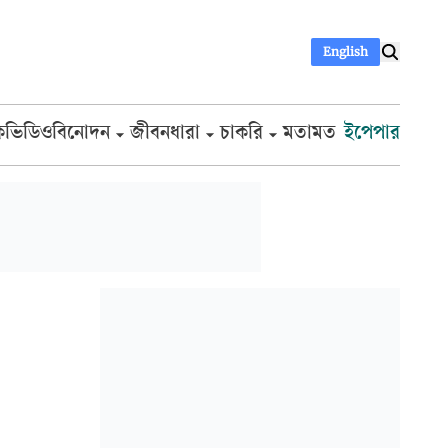
English
ক
ভিডিও
বিনোদন
জীবনধারা
চাকরি
মতামত
ইপেপার