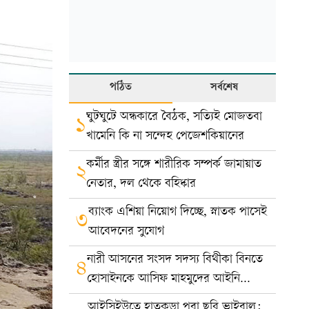
পঠিত
সর্বশেষ
ঘুটঘুটে অন্ধকারে বৈঠক, সত্যিই মোজতবা
১
খামেনি কি না সন্দেহ পেজেশকিয়ানের
কর্মীর স্ত্রীর সঙ্গে শারীরিক সম্পর্ক জামায়াত
২
নেতার, দল থেকে বহিষ্কার
ব্যাংক এশিয়া নিয়োগ দিচ্ছে, স্নাতক পাসেই
৩
আবেদনের সুযোগ
নারী আসনের সংসদ সদস্য বিথীকা বিনতে
৪
হোসাইনকে আসিফ মাহমুদের আইনি
নোটিশ
আইসিইউতে হাতকড়া পরা ছবি ভাইরাল: