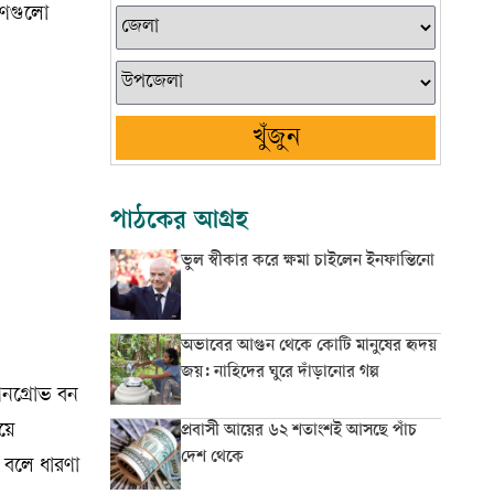
িণগুলো
খুঁজুন
পাঠকের আগ্রহ
ভুল স্বীকার করে ক্ষমা চাইলেন ইনফান্তিনো
অভাবের আগুন থেকে কোটি মানুষের হৃদয়
জয়: নাহিদের ঘুরে দাঁড়ানোর গল্প
ানগ্রোভ বন
য়ে
প্রবাসী আয়ের ৬২ শতাংশই আসছে পাঁচ
দেশ থেকে
ে বলে ধারণা