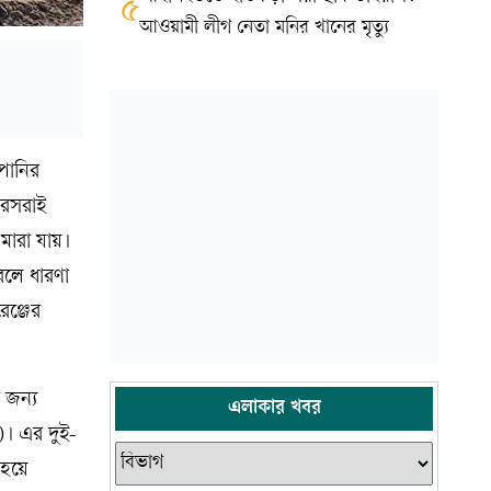
৫
আওয়ামী লীগ নেতা মনির খানের মৃত্যু
পানির
িরসরাই
মারা যায়।
বলে ধারণা
েঞ্জের
র জন্য
এলাকার খবর
)। এর দুই-
 হয়ে