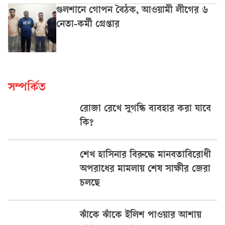
গুলশানে গোপন বৈঠক, আওয়ামী লীগের ৬
নেতা-কর্মী গ্রেপ্তার
সম্পর্কিত
রোজা রেখে সুগন্ধি ব্যবহার করা যাবে
কি?
শেখ হাসিনার বিরুদ্ধে মানবতাবিরোধী
অপরাধের মামলায় শেষ সাক্ষীর জেরা
চলছে
ঝাঁকে ঝাঁকে ইলিশ পাওয়ার আশায়