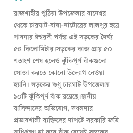
রাজশাহীর পুঠিয়া উপজেলার বানেশ্বর
থেকে চারঘাট-বাঘা-নাটোরের লালপুর হয়ে
পাবনার ঈশ্বরদী পর্যন্ত এই সড়কের দৈর্ঘ্য
৫৪ কিলোমিটার।
সড়কের কাজ প্রায় ৫০
শতাংশ শেষ হলেও ঝুঁকিপূর্ণ বাঁকগুলো
সোজা করতে কোনো উদ্যোগ নেওয়া
হয়নি। সড়কের শুধু চারঘাট উপজেলায়
১০টি ঝুঁকিপূর্ণ বাঁক রয়েছে।
স্থানীয়
বাসিন্দাদের অভিযোগ, দখলদার
প্রভাবশালী ব্যক্তিদের দাপটে সরকারি জমি