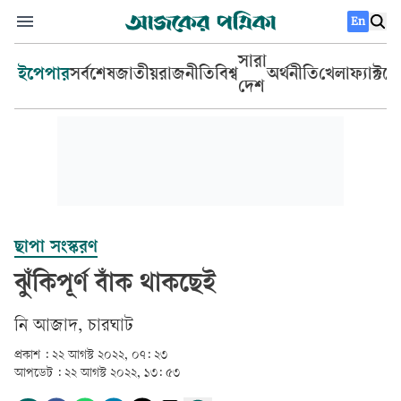
En
সারা
ইপেপার
সর্বশেষ
জাতীয়
রাজনীতি
বিশ্ব
অর্থনীতি
খেলা
ফ্যাক্টচ
দেশ
ছাপা সংস্করণ
ঝুঁকিপূর্ণ বাঁক থাকছেই
নি আজাদ, চারঘাট
প্রকাশ :
২২ আগস্ট ২০২২, ০৭: ২৩
আপডেট :
২২ আগস্ট ২০২২, ১৩: ৫৩