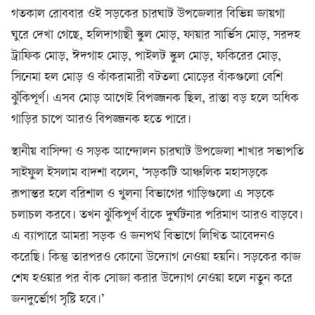
গতকাল রোববার ওই সড়কের চারঘাট উপজেলার বিভিন্ন জায়গা
ঘুরে দেখা গেছে, হলিদাগাছী স্কুল মোড়, ফায়ার সার্ভিস মোড়, সরদহ
ট্রাফিক মোড়, ঈদগাহ মোড়, পাইলট স্কুল মোড়, ফকিরের মোড়,
সিনেমা হল মোড় ও কাঁকরামারী বটতলা মোড়ের বাঁকগুলো বেশি
ঝুঁকিপূর্ণ। এসব মোড় আগেই বিপজ্জনক ছিল, রাস্তা বড় হলে অধিক
গাড়ির চাপে আরও বিপজ্জনক হতে পারে।
স্থানীয় বাসিন্দা ও সড়ক আন্দোলন চারঘাট উপজেলা শাখার সভাপতি
সাইফুল ইসলাম বাদশা বলেন, ‘সড়কটি আঞ্চলিক মহাসড়কে
রূপান্তর হলে বরিশাল ও খুলনা বিভাগের গাড়িগুলো এ সড়কে
চলাচল করবে। তখন ঝুঁকিপূর্ণ বাঁকে দুর্ঘটনার পরিমাণ আরও বাড়বে।
এ ব্যাপারে আমরা সড়ক ও জনপথ বিভাগে লিখিত আবেদনও
করেছি। কিন্তু তারপরও কোনো উদ্যোগ নেওয়া হয়নি। সড়কের কাজ
শেষ হওয়ার পর বাঁক সোজা করার উদ্যোগ নেওয়া হলে নতুন করে
জনদুর্ভোগ সৃষ্টি হবে।’