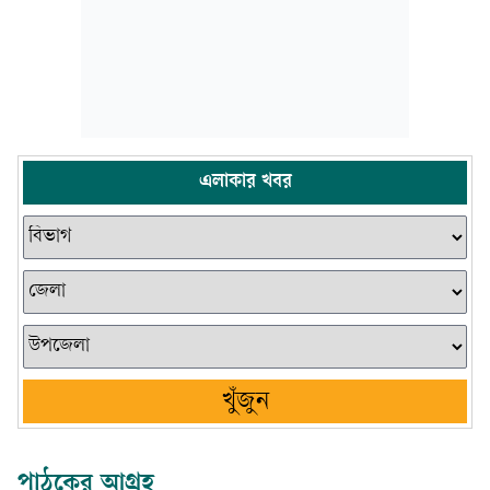
এলাকার খবর
খুঁজুন
পাঠকের আগ্রহ