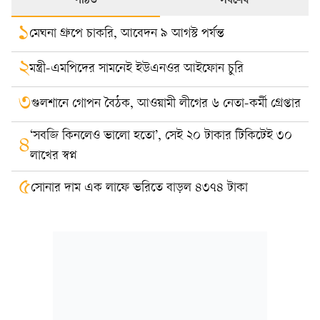
পঠিত
সর্বশেষ
১
মেঘনা গ্রুপে চাকরি, আবেদন ৯ আগস্ট পর্যন্ত
২
মন্ত্রী-এমপিদের সামনেই ইউএনওর আইফোন চুরি
৩
গুলশানে গোপন বৈঠক, আওয়ামী লীগের ৬ নেতা-কর্মী গ্রেপ্তার
‘সবজি কিনলেও ভালো হতো’, সেই ২০ টাকার টিকিটেই ৩০
৪
লাখের স্বপ্ন
৫
সোনার দাম এক লাফে ভরিতে বাড়ল ৪৩৭৪ টাকা