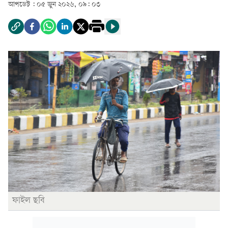
আপডেট :
০৫ জুন ২০২৬, ০৯: ০৩
ফাইল ছবি