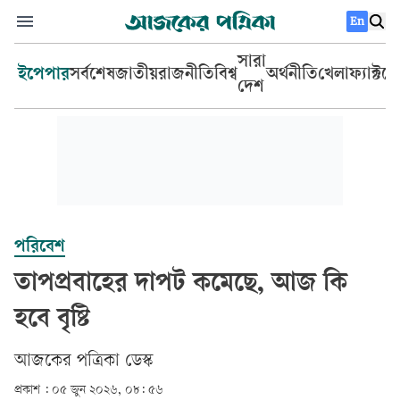
En
সারা
ইপেপার
সর্বশেষ
জাতীয়
রাজনীতি
বিশ্ব
অর্থনীতি
খেলা
ফ্যাক্টচ
দেশ
পরিবেশ
তাপপ্রবাহের দাপট কমেছে, আজ কি
হবে বৃষ্টি
আজকের পত্রিকা ডেস্ক­
প্রকাশ :
০৫ জুন ২০২৬, ০৮: ৫৬