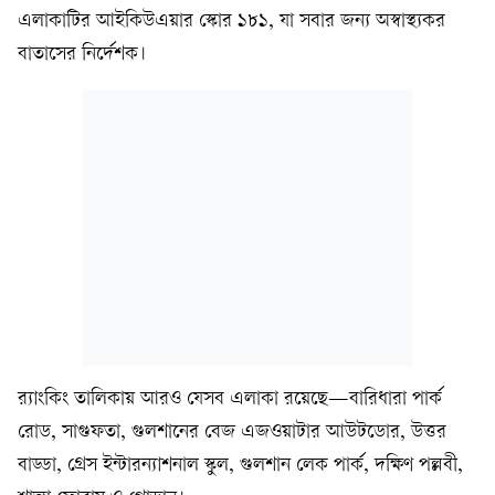
এলাকাটির আইকিউএয়ার স্কোর ১৮১, যা সবার জন্য অস্বাস্থ্যকর
বাতাসের নির্দেশক।
র‍্যাংকিং তালিকায় আরও যেসব এলাকা রয়েছে—বারিধারা পার্ক
রোড, সাগুফতা, গুলশানের বেজ এজওয়াটার আউটডোর, উত্তর
বাড্ডা, গ্রেস ইন্টারন্যাশনাল স্কুল, গুলশান লেক পার্ক, দক্ষিণ পল্লবী,