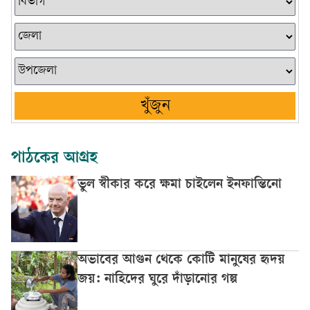
খুঁজুন
পাঠকের আগ্রহ
ভুল স্বীকার করে ক্ষমা চাইলেন ইনফান্তিনো
অভাবের আগুন থেকে কোটি মানুষের হৃদয়
জয়: নাহিদের ঘুরে দাঁড়ানোর গল্প