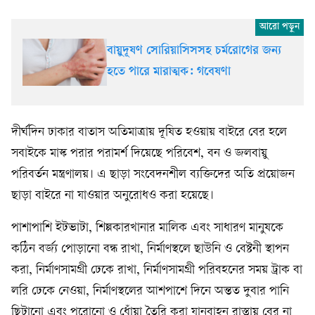
বায়ুদূষণ সোরিয়াসিসসহ চর্মরোগের জন্য
হতে পারে মারাত্মক: গবেষণা
দীর্ঘদিন ঢাকার বাতাস অতিমাত্রায় দূষিত হওয়ায় বাইরে বের হলে
সবাইকে মাস্ক পরার পরামর্শ দিয়েছে পরিবেশ, বন ও জলবায়ু
পরিবর্তন মন্ত্রণালয়। এ ছাড়া সংবেদনশীল ব্যক্তিদের অতি প্রয়োজন
ছাড়া বাইরে না যাওয়ার অনুরোধও করা হয়েছে।
পাশাপাশি ইটভাটা, শিল্পকারখানার মালিক এবং সাধারণ মানুষকে
কঠিন বর্জ্য পোড়ানো বন্ধ রাখা, নির্মাণস্থলে ছাউনি ও বেষ্টনী স্থাপন
করা, নির্মাণসামগ্রী ঢেকে রাখা, নির্মাণসামগ্রী পরিবহনের সময় ট্রাক বা
লরি ঢেকে নেওয়া, নির্মাণস্থলের আশপাশে দিনে অন্তত দুবার পানি
ছিটানো এবং পুরোনো ও ধোঁয়া তৈরি করা যানবাহন রাস্তায় বের না