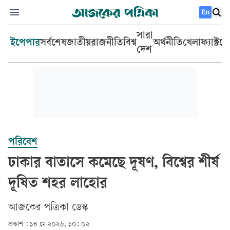
En
সারা
ইপেপার
সর্বশেষ
জাতীয়
রাজনীতি
বিশ্ব
অর্থনীতি
খেলা
ফ্যাক্টচ
দেশ
পরিবেশ
ঢাকার বাতাসে কমেছে দূষণ, বিশ্বের শীর্ষ
দূষিত শহর লাহোর
আজকের পত্রিকা ডেস্ক­
প্রকাশ :
১৮ মে ২০২৬, ১০: ০২