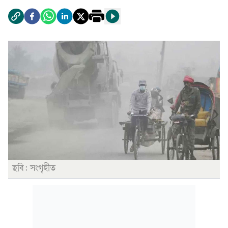
ছবি: সংগৃহীত