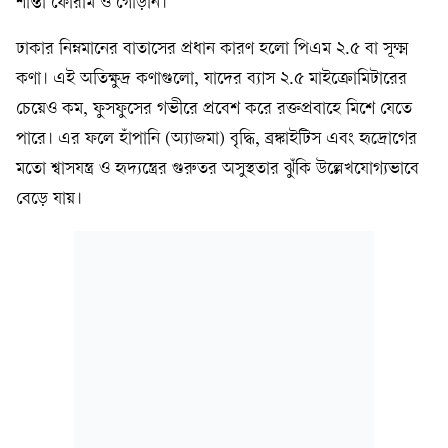
শান্তা ফোরাম ও গোড়ান।
ঢাকার নিম্নমানের বাতাসের প্রধান কারণ হলো পিএম ২.৫ বা সূক্ষ্ম
কণা। এই অতিক্ষুদ্র কণাগুলো, যাদের ব্যাস ২.৫ মাইক্রোমিটারের
চেয়েও কম, ফুসফুসের গভীরে প্রবেশ করে রক্তপ্রবাহে মিশে যেতে
পারে। এর ফলে হাঁপানি (অ্যাজমা) বৃদ্ধি, ব্রঙ্কাইটিস এবং হৃদ্রোগের
মতো শ্বাসযন্ত্র ও হৃদ্যন্ত্রের গুরুতর অসুস্থতার ঝুঁকি উল্লেখযোগ্যভাবে
বেড়ে যায়।