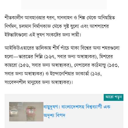
শীতকালীন আবহাওয়ার ধরন, যানবাহন ও শিল্প থেকে অনিয়ন্ত্রিত
নির্গমন, চলমান নির্মাণকাজ থেকে সৃষ্ট ধুলো এবং আশপাশের
ইটভাটাগুলো এই দূষণ সংকটের জন্য দায়ী।
আইকিউএয়ারের তালিকায় শীর্ষ পাঁচে থাকা বিশ্বের অন্য শহরগুলো
হলো—ভারতের দিল্লি (১৬৭, সবার জন্য অস্বাস্থ্যকর), মিশরের
কায়রো (১৫৬, সবার জন্য অস্বাস্থ্যকর), নেপালের কাঠমান্ডু (১৫৩,
সবার জন্য অস্বাস্থ্যকর) ও ইন্দোনেশিয়ার জাকার্তা (১২৪,
সংবেদনশীল মানুষের জন্য অস্বাস্থ্যকর)।
বায়ুদূষণ: বাংলাদেশসহ বিশ্বব্যাপী এক
অদৃশ্য বিপদ