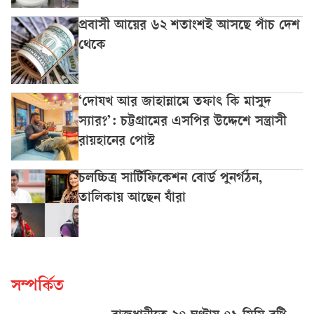
প্রবাসী আয়ের ৬২ শতাংশই আসছে পাঁচ দেশ
থেকে
‘দোযখ আর জাহান্নামে তফাৎ কি মাসুদ
স্যার?’: চট্টগ্রামের এসপির উদ্দেশে সন্ত্রাসী
রায়হানের পোস্ট
চলচ্চিত্র সার্টিফিকেশন বোর্ড পুনর্গঠন,
তালিকায় আছেন যাঁরা
সম্পর্কিত