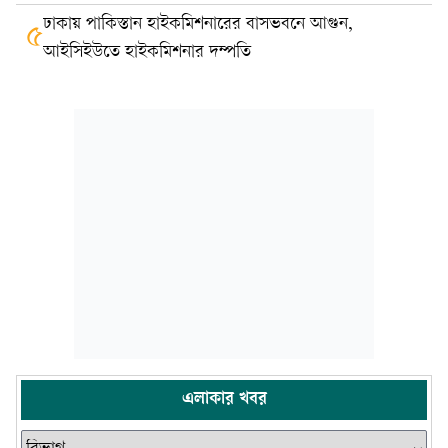
ঢাকায় পাকিস্তান হাইকমিশনারের বাসভবনে আগুন,
৫
আইসিইউতে হাইকমিশনার দম্পতি
এলাকার খবর