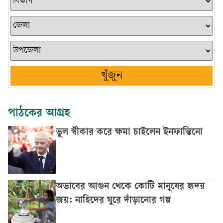
খুঁজুন
পাঠকের আগ্রহ
ভুল স্বীকার করে ক্ষমা চাইলেন ইনফান্তিনো
অভাবের আগুন থেকে কোটি মানুষের হৃদয়
জয়: নাহিদের ঘুরে দাঁড়ানোর গল্প