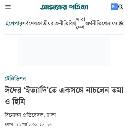
En
সারা
ইপেপার
সর্বশেষ
জাতীয়
রাজনীতি
বিশ্ব
অর্থনীতি
খেলা
ফ্যাক্টচ
দেশ
টেলিভিশন
ঈদের ‘ইত্যাদি’তে একসঙ্গে নাচলেন তমা
ও হিমি
বিনোদন প্রতিবেদক, ঢাকা
প্রকাশ :
১০ মার্চ ২০২৬, ১৫: ০৬