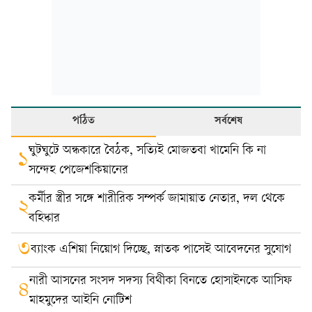
পঠিত
সর্বশেষ
ঘুটঘুটে অন্ধকারে বৈঠক, সত্যিই মোজতবা খামেনি কি না
১
সন্দেহ পেজেশকিয়ানের
কর্মীর স্ত্রীর সঙ্গে শারীরিক সম্পর্ক জামায়াত নেতার, দল থেকে
২
বহিষ্কার
৩
ব্যাংক এশিয়া নিয়োগ দিচ্ছে, স্নাতক পাসেই আবেদনের সুযোগ
নারী আসনের সংসদ সদস্য বিথীকা বিনতে হোসাইনকে আসিফ
৪
মাহমুদের আইনি নোটিশ