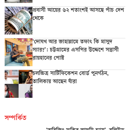
প্রবাসী আয়ের ৬২ শতাংশই আসছে পাঁচ দেশ
থেকে
‘দোযখ আর জাহান্নামে তফাৎ কি মাসুদ
স্যার?’: চট্টগ্রামের এসপির উদ্দেশে সন্ত্রাসী
রায়হানের পোস্ট
চলচ্চিত্র সার্টিফিকেশন বোর্ড পুনর্গঠন,
তালিকায় আছেন যাঁরা
সম্পর্কিত