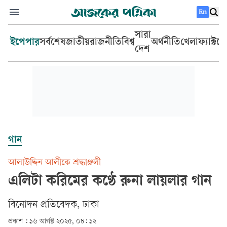
En
সারা
ইপেপার
সর্বশেষ
জাতীয়
রাজনীতি
বিশ্ব
অর্থনীতি
খেলা
ফ্যাক্টচ
দেশ
গান
আলাউদ্দিন আলীকে শ্রদ্ধাঞ্জলী
এলিটা করিমের কণ্ঠে রুনা লায়লার গান
বিনোদন প্রতিবেদক, ঢাকা
প্রকাশ :
১৬ আগস্ট ২০২৫, ০৮: ১২