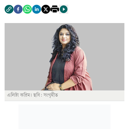
এলিটা করিম। ছবি: সংগৃহীত