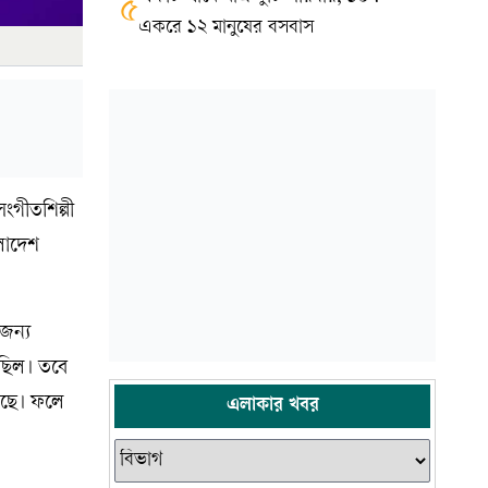
৫
একরে ১২ মানুষের বসবাস
ংগীতশিল্পী
লাদেশ
জন্য
 ছিল। তবে
য়েছে। ফলে
এলাকার খবর