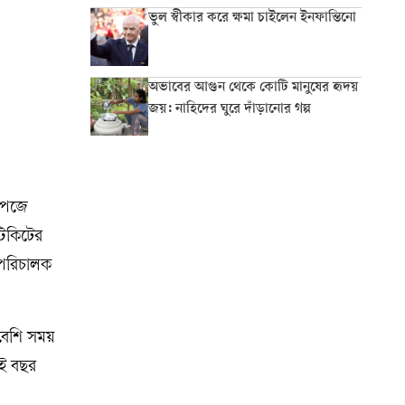
ভুল স্বীকার করে ক্ষমা চাইলেন ইনফান্তিনো
অভাবের আগুন থেকে কোটি মানুষের হৃদয়
জয়: নাহিদের ঘুরে দাঁড়ানোর গল্প
পেজে
টিকিটের
 পরিচালক
 বেশি সময়
ুই বছর