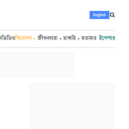
English
ক
ভিডিও
বিনোদন
জীবনধারা
চাকরি
মতামত
ইপেপার