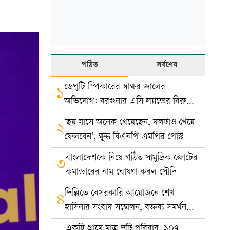
পঠিত
সর্বশেষ
ডেপুটি স্পিকারের স্বাক্ষর জালের
১
অভিযোগ: বরগুনার এসি ল্যান্ডের বিরুদ্ধে
মামলা
‘ছয় মাসে অনেক খেয়েছেন, দলটাও খেয়ে
২
ফেলবেন’, ক্ষুব্ধ বিএনপি এমপির পোস্ট
বাংলাদেশকে নিয়ে গঠিত সামুদ্রিক জোটের
৩
কমান্ডারের নাম ঘোষণা করল সৌদি
দিল্লিতে বেসরকারি আয়োজনে শেখ
৪
হাসিনার সংবাদ সম্মেলন, বক্তব্য সমর্থন
করে না সরকার: ভারত
একটি গ্রামে মাত্র দুটি পরিবার, ১০৭