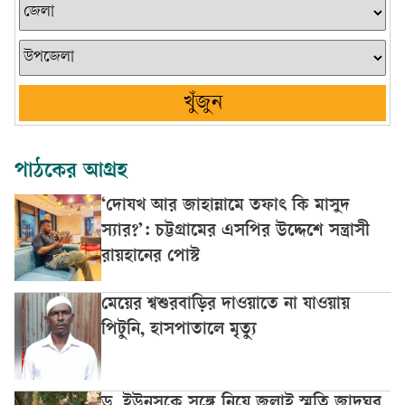
খুঁজুন
পাঠকের আগ্রহ
‘দোযখ আর জাহান্নামে তফাৎ কি মাসুদ
স্যার?’: চট্টগ্রামের এসপির উদ্দেশে সন্ত্রাসী
রায়হানের পোস্ট
মেয়ের শ্বশুরবাড়ির দাওয়াতে না যাওয়ায়
পিটুনি, হাসপাতালে মৃত্যু
ড. ইউনূসকে সঙ্গে নিয়ে জুলাই স্মৃতি জাদুঘর