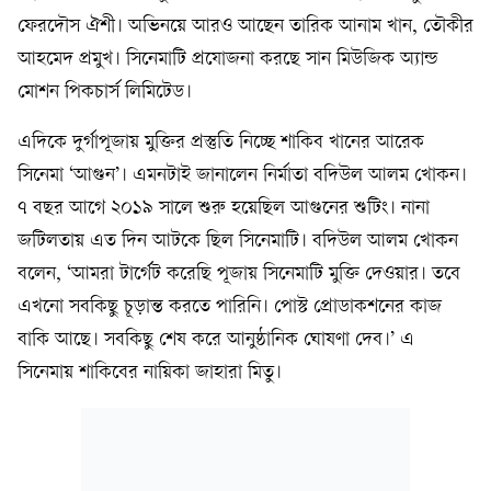
ফেরদৌস ঐশী। অভিনয়ে আরও আছেন তারিক আনাম খান, তৌকীর
আহমেদ প্রমুখ। সিনেমাটি প্রযোজনা করছে সান মিউজিক অ্যান্ড
মোশন পিকচার্স লিমিটেড।
এদিকে দুর্গাপূজায় মুক্তির প্রস্তুতি নিচ্ছে শাকিব খানের আরেক
সিনেমা ‘আগুন’। এমনটাই জানালেন নির্মাতা বদিউল আলম খোকন।
৭ বছর আগে ২০১৯ সালে শুরু হয়েছিল আগুনের শুটিং। নানা
জটিলতায় এত দিন আটকে ছিল সিনেমাটি। বদিউল আলম খোকন
বলেন, ‘আমরা টার্গেট করেছি পূজায় সিনেমাটি মুক্তি দেওয়ার। তবে
এখনো সবকিছু চূড়ান্ত করতে পারিনি। পোস্ট প্রোডাকশনের কাজ
বাকি আছে। সবকিছু শেষ করে আনুষ্ঠানিক ঘোষণা দেব।’ এ
সিনেমায় শাকিবের নায়িকা জাহারা মিতু।