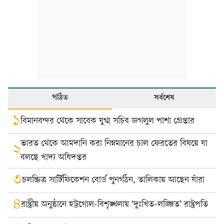
পঠিত
সর্বশেষ
১
বিমানবন্দর থেকে সাবেক যুগ্ম সচিব জগলুল পাশা গ্রেপ্তার
ভারত থেকে আমদানি করা নিম্নমানের চাল ফেরতের বিষয়ে যা
২
বলছে খাদ্য অধিদপ্তর
৩
চলচ্চিত্র সার্টিফিকেশন বোর্ড পুনর্গঠন, তালিকায় আছেন যাঁরা
৪
রাষ্ট্রীয় অনুষ্ঠানে হট্টগোল-বিশৃঙ্খলায় ‘দুঃখিত-লজ্জিত’ রাষ্ট্রপতি