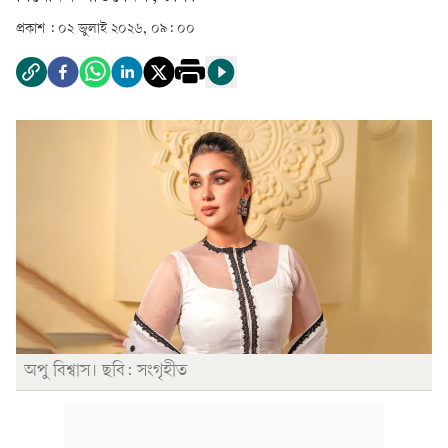
প্রকাশ :
০২ জুলাই ২০২৬, ০৯: ০০
অপু বিশ্বাস। ছবি: সংগৃহীত