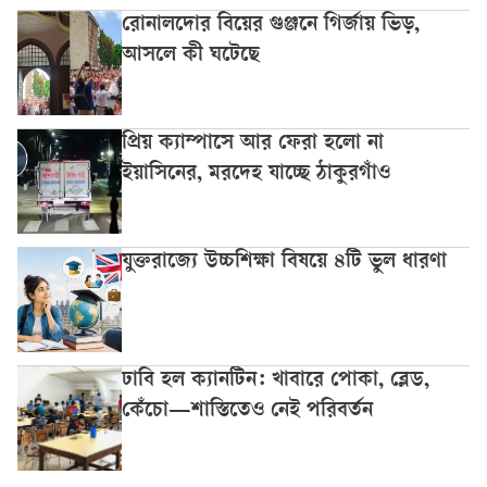
রোনালদোর বিয়ের গুঞ্জনে গির্জায় ভিড়,
আসলে কী ঘটেছে
প্রিয় ক্যাম্পাসে আর ফেরা হলো না
ইয়াসিনের, মরদেহ যাচ্ছে ঠাকুরগাঁও
যুক্তরাজ্যে উচ্চশিক্ষা বিষয়ে ৪টি ভুল ধারণা
ঢাবি হল ক্যানটিন: খাবারে পোকা, ব্লেড,
কেঁচো—শাস্তিতেও নেই পরিবর্তন