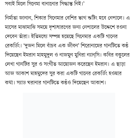
সবাই মিলে সিনেমা বানানোর সিদ্ধান্ত নিই।’
নির্মাতা জানান, শিকার সিনেমার বেশির ভাগ শুটিং হবে নেপালে। এ
মাসের মাঝামাঝি সময়ে দৃশ্যধারণের জন্য নেপালের উদ্দেশে রওনা
দেবেন তাঁরা। ইতিমধ্যে সম্পন্ন হয়েছে সিনেমার একটি গানের
রেকর্ডিং। ‘দুজন মিলে বাঁচব এক জীবন’ শিরোনামের গানটিতে কণ্ঠ
দিয়েছেন ইমরান মাহমুদুল ও নাজমুন মুনিরা ন্যান্‌সি। কবির বকুলের
লেখা গানটির সুর ও সংগীত আয়োজন করেছেন ইমরান। এ ছাড়া
আজ আকাশ মাহমুদের সুর করা একটি গানের রেকর্ডিং হওয়ার
কথা। স্যাড ঘরানার গানটিতে কণ্ঠও দিয়েছেন আকাশ।