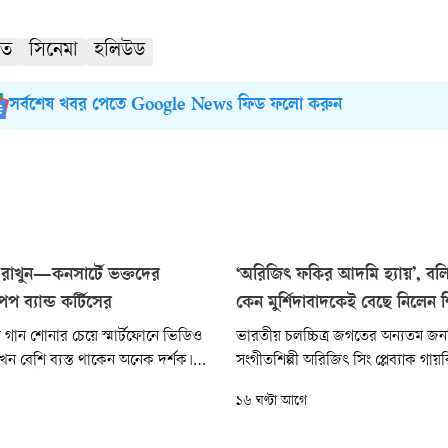
দত
সিনেমা
হলিউড
সর্বশেষ খবর পেতে Google News ফিড ফলো করুন
রাখুন—কনসার্টে ভক্তদের
‘অরিজিৎ ফকির আদমি হ্যায়’, ব
 ব্যান্ড কর্টিসের
কেন মুর্শিদাবাদকেই বেছে নিলেন শি
ীর গান শোনার চেয়ে স্মার্টফোনে ভিডিও
ভারতীয় চলচ্চিত্র জগতের অন্যতম জন
ন বেশি ব্যস্ত থাকেন অনেক দর্শক।
সংগীতশিল্পী অরিজিৎ সিং প্লেব্যাক গ
রুদ্ধেই ব্যতিক্রমী বার্তা দিচ্ছে দক্ষিণ
নেওয়ার ঘোষণা দিয়েছেন বেশ কিছু দ
১৬ ঘণ্টা আগে
কে-পপ বয় ব্যান্ড কর্টিস। চলমান বিশ্ব
অবশ্য আনুষ্ঠানিক কোনো ঘোষণা দেননি
েই তারা দর্শকদের উদ্দেশে বারবার
সামাজিক যোগাযোগমাধ্যমে দেওয়া এক 