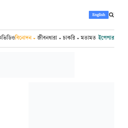
English
ক
ভিডিও
বিনোদন
জীবনধারা
চাকরি
মতামত
ইপেপার