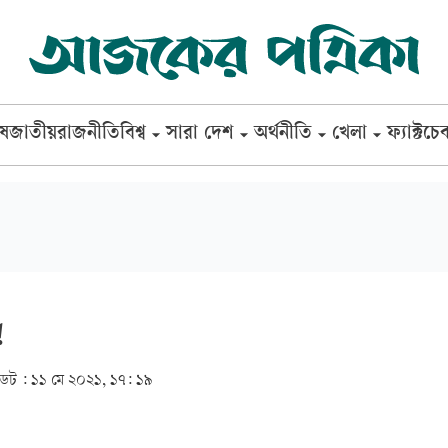
েষ
জাতীয়
রাজনীতি
বিশ্ব
সারা দেশ
অর্থনীতি
খেলা
ফ্যাক্টচে
!
েট :
১১ মে ২০২১, ১৭: ১৯