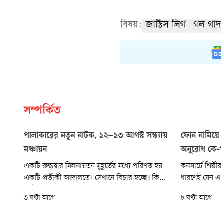
বিষয়:
জাস্টিস লিগ
গল গা
সম্পর্কিত
পালাকারের নতুন নাটক, ১২–১৩ আগস্ট সন্ধ্যায়
ফোন নামিয়ে 
মঞ্চায়ন
অনুরোধ কে-পপ
একটি রুদ্ধদ্বার মিলনায়তন মুহূর্তের মধ্যে পরিণত হয়
কনসার্টে শিল্প
একটি প্রতীকী আদালতে। সেখানে বিচার হচ্ছে। কিন্তু
ধারণেই যেন এখ
কাঠগড়ায় দাঁড়িয়ে কে? কোনো ব্যক্তি, কোনো রাষ্ট্র,
সেই প্রবণতার বি
৩ ঘণ্টা আগে
৮ ঘণ্টা আগে
নাকি আমাদের নীরব বিবেক? এই প্রশ্নকে কেন্দ্র করে
কোরিয়ার নতুন 
নাটকটি ধীরে ধীরে উন্মোচন করে রাষ্ট্র, ইতিহাস, স্মৃতি
সফরে মঞ্চে উঠ