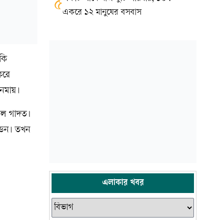
৫
একরে ১২ মানুষের বসবাস
কি
করে
নেমায়।
গল গাদত।
উইডন। তখন
এলাকার খবর