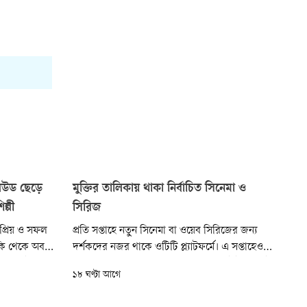
লিউড ছেড়ে
মুক্তির তালিকায় থাকা নির্বাচিত সিনেমা ও
ল্পী
সিরিজ
প্রিয় ও সফল
প্রতি সপ্তাহে নতুন সিনেমা বা ওয়েব সিরিজের জন্য
ায়কি থেকে অবসর
দর্শকদের নজর থাকে ওটিটি প্ল্যাটফর্মে। এ সপ্তাহেও
িন আগেই।
মুক্তি পাচ্ছে নানা দেশের, নানা ভাষার কনটেন্ট। বাছাই
১৮ ঘণ্টা আগে
 তিনি। শুধু
করা এমন কিছু কনটেন্টের খোঁজ থাকছে এ
বার্তায় তিনি
প্রতিবেদনে।