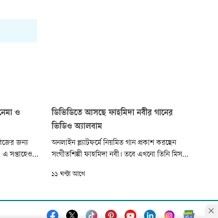
িনেমা ও
ডিভিডিতে আসছে ফাহমিদা নবীর গানের
ভিডিও অ্যালবাম
রিজের জন্য
অনলাইন প্ল্যাটফর্মে নিয়মিত গান প্রকাশ করছেন
। এ সপ্তাহেও
সংগীতশিল্পী ফাহমিদা নবী। তবে এখনো তিনি মিস
কনটেন্ট। বাছাই
করেন ক্যাসেট, সিডিসহ পূর্ণাঙ্গ অডিও অ্যালবামের
১১ ঘণ্টা আগে
ছে এ
সময়কে। বিভিন্ন সাক্ষাৎকারে সেই সময়ের অনুভূতির
কথা জানিয়েছেন তিনি। দীর্ঘদিন পর গান প্রকাশের
সেই পুরোনো ফরম্যাটে ফিরছেন ফাহমিদা নবী।