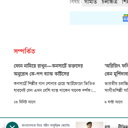
বিষয়:
সমিতি
চলচ্চিত্র
শিল
সম্পর্কিত
ফোন নামিয়ে রাখুন—কনসার্টে ভক্তদের
‘অরিজিৎ ফক
অনুরোধ কে-পপ ব্যান্ড কর্টিসের
কেন মুর্শিদা
কনসার্টে শিল্পীর গান শোনার চেয়ে স্মার্টফোনে ভিডিও
ভারতীয় চলচ্চ
ধারণেই যেন এখন বেশি ব্যস্ত থাকেন অনেক দর্শক।
সংগীতশিল্পী অ
সেই প্রবণতার বিরুদ্ধেই ব্যতিক্রমী বার্তা দিচ্ছে দক্ষিণ
নেওয়ার ঘোষণা
২৮ মিনিট আগে
৯ ঘণ্টা আগে
কোরিয়ার নতুন কে-পপ বয় ব্যান্ড কর্টিস। চলমান বিশ্ব
অবশ্য আনুষ্ঠা
সফরে মঞ্চে উঠেই তারা দর্শকদের উদ্দেশে বারবার
সামাজিক যোগা
বলছে, ‘ফোনটা নামিয়ে রাখুন।’
জানান, চলচ্চ
গ্রহণ করবেন ন
বাংলাদেশকে নিয়ে গঠিত সামুদ্রিক জোটের
আজকের পত্রিকা
বিজ্ঞাপন
সার্কুলেশন
যোগাযোগ
নীতিম