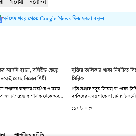
্পী
সিনেমা
বিনোদন
সর্বশেষ খবর পেতে Google News ফিড ফলো করুন
ির আদমি হ্যায়’, বলিউড ছেড়ে
মুক্তির তালিকায় থাকা নির্বাচিত স
বাদকেই বেছে নিলেন শিল্পী
সিরিজ
িত্র জগতের অন্যতম জনপ্রিয় ও সফল
প্রতি সপ্তাহে নতুন সিনেমা বা ওয়েব সি
রিজিৎ সিং প্লেব্যাক গায়কি থেকে অবসর
দর্শকদের নজর থাকে ওটিটি প্ল্যাটফর্মে
 দিয়েছেন বেশ কিছু দিন আগেই।
মুক্তি পাচ্ছে নানা দেশের, নানা ভাষার 
১১ ঘণ্টা আগে
নিক কোনো ঘোষণা দেননি তিনি। শুধু
করা এমন কিছু কনটেন্টের খোঁজ থাক
যোগমাধ্যমে দেওয়া এক বার্তায় তিনি
প্রতিবেদনে।
িত্র সংগীতে তিনি আর কোনো নতুন কাজ
া।
ালা
গোপনীয়তার নীতি