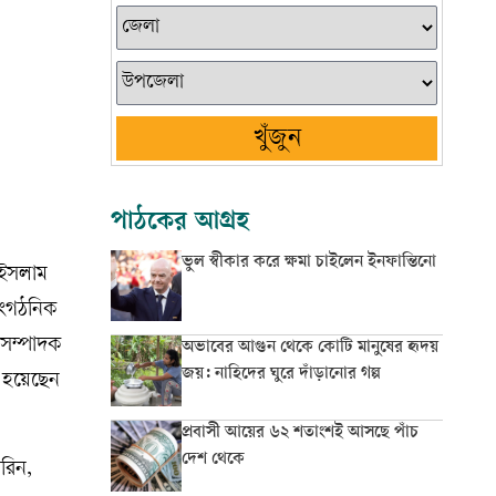
খুঁজুন
পাঠকের আগ্রহ
ভুল স্বীকার করে ক্ষমা চাইলেন ইনফান্তিনো
 ইসলাম
াংগঠনিক
 সম্পাদক
অভাবের আগুন থেকে কোটি মানুষের হৃদয়
জয়: নাহিদের ঘুরে দাঁড়ানোর গল্প
ত হয়েছেন
প্রবাসী আয়ের ৬২ শতাংশই আসছে পাঁচ
দেশ থেকে
রিন,