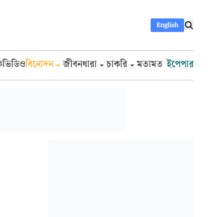
English
ক
ভিডিও
বিনোদন
জীবনধারা
চাকরি
মতামত
ইপেপার