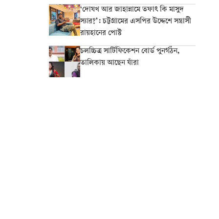
‘দোযখ আর জাহান্নামে তফাৎ কি মাসুদ
স্যার?’: চট্টগ্রামের এসপির উদ্দেশে সন্ত্রাসী
রায়হানের পোস্ট
চলচ্চিত্র সার্টিফিকেশন বোর্ড পুনর্গঠন,
তালিকায় আছেন যাঁরা