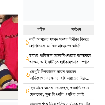
পঠিত
সর্বশেষ
নারী আসনের সংসদ সদস্য বিথীকা বিনতে
১
হোসাইনকে আসিফ মাহমুদের আইনি
নোটিশ
ঢাকায় পাকিস্তান হাইকমিশনারের বাসভবনে
২
আগুন, আইসিইউতে হাইকমিশনার দম্পতি
ডেপুটি স্পিকারের স্বাক্ষর জালের
৩
অভিযোগ: বরগুনার এসি ল্যান্ডের বিরুদ্ধে
মামলা
‘ছয় মাসে অনেক খেয়েছেন, দলটাও খেয়ে
৪
ফেলবেন’, ক্ষুব্ধ বিএনপি এমপির পোস্ট
বাংলাদেশকে নিয়ে গঠিত সামুদ্রিক জোটের