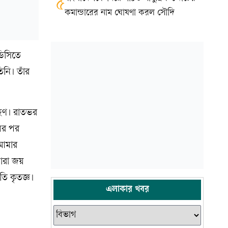
৫
কমান্ডারের নাম ঘোষণা করল সৌদি
ডিসিতে
নি। তাঁর
্রহণ। রাতভর
ের পর
 আমার
াঁরা জয়
তি কৃতজ্ঞ।
এলাকার খবর