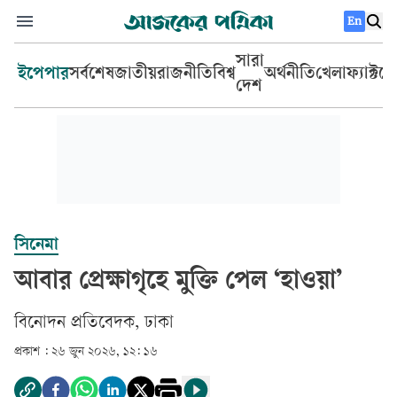
En
সারা
ইপেপার
সর্বশেষ
জাতীয়
রাজনীতি
বিশ্ব
অর্থনীতি
খেলা
ফ্যাক্টচ
দেশ
সিনেমা
আবার প্রেক্ষাগৃহে মুক্তি পেল ‘হাওয়া’
বিনোদন প্রতিবেদক, ঢাকা
প্রকাশ :
২৬ জুন ২০২৬, ১২: ১৬