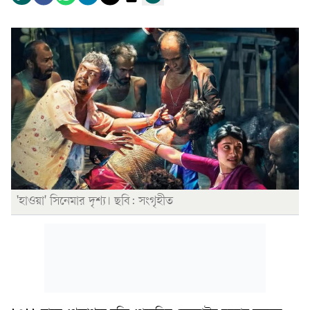
'হাওয়া' সিনেমার দৃশ্য। ছবি: সংগৃহীত