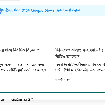
সর্বশেষ খবর পেতে Google News ফিড ফলো করুন
কায় থাকা নির্বাচিত সিনেমা ও
ডিভিডিতে আসছে ফাহমিদা নবীর 
ভিডিও অ্যালবাম
 নতুন সিনেমা বা ওয়েব সিরিজের জন্য
অনলাইন প্ল্যাটফর্মে নিয়মিত গান প্রক
াকে ওটিটি প্ল্যাটফর্মে। এ সপ্তাহেও
সংগীতশিল্পী ফাহমিদা নবী। তবে এখনো
নানা দেশের, নানা ভাষার কনটেন্ট। বাছাই
করেন ক্যাসেট, সিডিসহ পূর্ণাঙ্গ অডিও 
৬ ঘণ্টা আগে
 কনটেন্টের খোঁজ থাকছে এ
সময়কে। বিভিন্ন সাক্ষাৎকারে সেই সময়
কথা জানিয়েছেন তিনি। দীর্ঘদিন পর গা
সেই পুরোনো ফরম্যাটে ফিরছেন ফাহমি
ালা
গোপনীয়তার নীতি