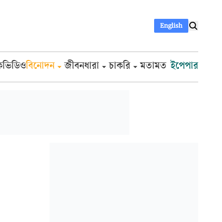
English
ক
ভিডিও
বিনোদন
জীবনধারা
চাকরি
মতামত
ইপেপার