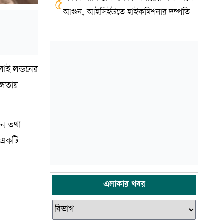
৫
আগুন, আইসিইউতে হাইকমিশনার দম্পতি
লাই লন্ডনের
টিলতায়
ান তথা
ণ একটি
এলাকার খবর