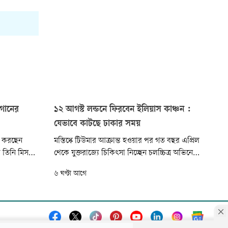
গানের
১২ আগস্ট লন্ডনে ফিরবেন ইলিয়াস কাঞ্চন :
যেভাবে কাটছে ঢাকার সময়
াশ করছেন
মস্তিষ্কে টিউমার আক্রান্ত হওয়ার পর গত বছর এপ্রিল
 তিনি মিস
থেকে যুক্তরাজ্যে চিকিৎসা নিচ্ছেন চলচ্চিত্র অভিনেতা
অ্যালবামের
ও নিরাপদ সড়ক চাই (নিসচা) আন্দোলনের প্রতিষ্ঠাতা
৬ ঘণ্টা আগে
ের অনুভূতির
ইলিয়াস কাঞ্চন। দীর্ঘ সময় বাইরে থাকায় দেশের জন্য
ন প্রকাশের
মন কাঁদছিল তাঁর। মিস করছিলেন আত্মীয়স্বজনকে।
দা নবী।
নিসচা নিয়েও ছিল চিন্তা। তাঁর হাতে গড়া প্ল্যাটফর্মটির
কার্যক্র