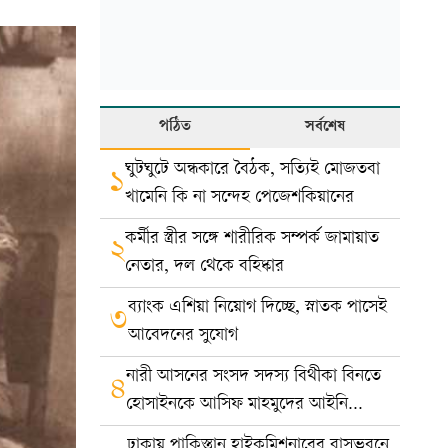
পঠিত
সর্বশেষ
ঘুটঘুটে অন্ধকারে বৈঠক, সত্যিই মোজতবা
১
খামেনি কি না সন্দেহ পেজেশকিয়ানের
কর্মীর স্ত্রীর সঙ্গে শারীরিক সম্পর্ক জামায়াত
২
নেতার, দল থেকে বহিষ্কার
ব্যাংক এশিয়া নিয়োগ দিচ্ছে, স্নাতক পাসেই
৩
আবেদনের সুযোগ
নারী আসনের সংসদ সদস্য বিথীকা বিনতে
৪
হোসাইনকে আসিফ মাহমুদের আইনি
নোটিশ
ঢাকায় পাকিস্তান হাইকমিশনারের বাসভবনে