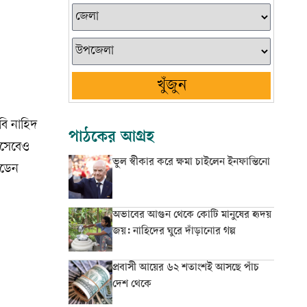
খুঁজুন
বি নাহিদ
পাঠকের আগ্রহ
িসেবেও
ভুল স্বীকার করে ক্ষমা চাইলেন ইনফান্তিনো
ইডেন
অভাবের আগুন থেকে কোটি মানুষের হৃদয়
জয়: নাহিদের ঘুরে দাঁড়ানোর গল্প
প্রবাসী আয়ের ৬২ শতাংশই আসছে পাঁচ
দেশ থেকে