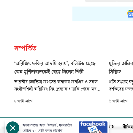
সম্পর্কিত
‘অরিজিৎ ফকির আদমি হ্যায়’, বলিউড ছেড়ে
মুক্তির তালি
কেন মুর্শিদাবাদকেই বেছে নিলেন শিল্পী
সিরিজ
ভারতীয় চলচ্চিত্র জগতের অন্যতম জনপ্রিয় ও সফল
প্রতি সপ্তাহে
সংগীতশিল্পী অরিজিৎ সিং প্লেব্যাক গায়কি থেকে অবসর
দর্শকদের নজর থ
নেওয়ার ঘোষণা দিয়েছেন বেশ কিছু দিন আগেই।
মুক্তি পাচ্ছে 
৪ ঘণ্টা আগে
৬ ঘণ্টা আগে
অবশ্য আনুষ্ঠানিক কোনো ঘোষণা দেননি তিনি। শুধু
করা এমন কিছু
সামাজিক যোগাযোগমাধ্যমে দেওয়া এক বার্তায় তিনি
প্রতিবেদনে।
জানান, চলচ্চিত্র সংগীতে তিনি আর কোনো নতুন কাজ
গ্রহণ করবেন না।
জনসাধারণের জন্য ‘উপদ্রব’, যুক্তরাষ্ট্রে
আজকের পত্রিকা
বিজ্ঞাপন
সার্কুলেশন
যোগাযোগ
নীতিম
মেটাকে ৫৭ কোটি ডলার জরিমানা