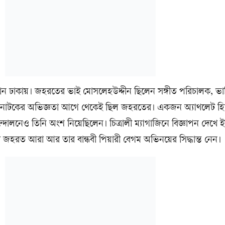
ান ঢাকায়। জহরতের ভাই মোসলেহউদ্দীন ছিলেন সঙ্গীত পরিচালক, ভা
ারে নাটকের অভিজ্ঞতা আগে থেকেই ছিল জহরতের। একজন অ্যাথলেট হ
দোলনেও তিনি অংশ নিয়েছিলেন। চিত্রালী ম্যাগাজিনে বিজ্ঞাপন দেখে 
রী জহরত আরা আর তার বান্ধবী পিয়ারী বেগম অভিনয়ের সিদ্ধান্ত নেন।