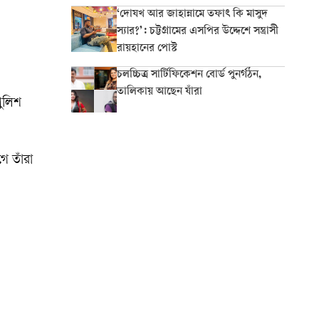
‘দোযখ আর জাহান্নামে তফাৎ কি মাসুদ
স্যার?’: চট্টগ্রামের এসপির উদ্দেশে সন্ত্রাসী
রায়হানের পোস্ট
চলচ্চিত্র সার্টিফিকেশন বোর্ড পুনর্গঠন,
তালিকায় আছেন যাঁরা
পুলিশ
ে তাঁরা