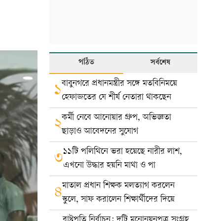
পঠিত
সর্বশেষ
বাবুনগরে প্রধানমন্ত্রীর সঙ্গে মতবিনিময়ে
১
হেফাজতের যে শীর্ষ নেতারা থাকছেন
কর্মী নেবে আনোয়ার গ্রুপ, অভিজ্ঞতা
২
ছাড়াও আবেদনের সুযোগ
১১টি পলিথিনে ভরা হয়েছে নারীর লাশ,
৩
এখনো উদ্ধার হয়নি মাথা ও পা
মাতাল প্রধান শিক্ষক মলত্যাগ করলেন
৪
স্কুলে, সাফ করালেন শিক্ষার্থীদের দিয়ে
রাষ্ট্রপতি নির্বাচন: দুটি মনোনয়নপত্র সংগ্রহ