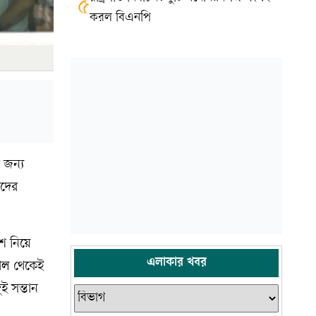
৫
করল বিএনপি
 জন্য
ীদের
শে নিয়ে
এলাকার খবর
়াল থেকেই
ই সন্তান