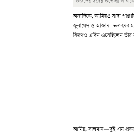
ভক্তদের ঈদের শুভেচ্ছা জানাচ্
অন্যদিকে, আমিরও সাদা পাঞ্জা
জুনায়েদ ও আজাদ। ভক্তদের মধ্যে
কিরণও এদিন এসেছিলেন তাঁর বা
আমির, সালমান—দুই খান প্রকা