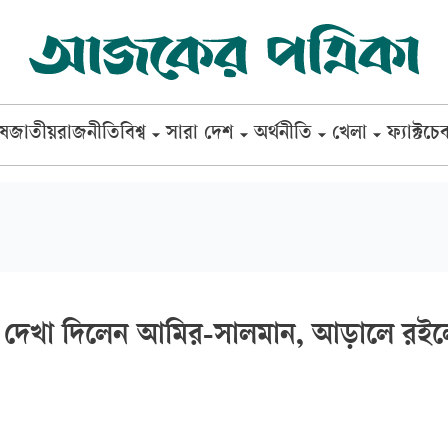
েষ
জাতীয়
রাজনীতি
বিশ্ব
সারা দেশ
অর্থনীতি
খেলা
ফ্যাক্টচে
র দেখা দিলেন আমির-সালমান, আড়ালে রই