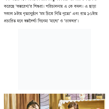
করেছে ‘কল্পরেখা’র শিশুরা। পরিচালনায় এ কে কমল। এ ছাড়া
সকাল ৯টায় নৃত্যানুষ্ঠান ‘মম চিত্তে নিতি নৃত্যে’ এবং রাত ১০টায়
প্রচারিত হবে স্বল্পদৈর্ঘ্য সিনেমা ‘মাধো’ ও ‘ডাকঘর’।