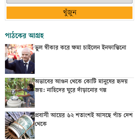
খুঁজুন
পাঠকের আগ্রহ
ভুল স্বীকার করে ক্ষমা চাইলেন ইনফান্তিনো
অভাবের আগুন থেকে কোটি মানুষের হৃদয়
জয়: নাহিদের ঘুরে দাঁড়ানোর গল্প
প্রবাসী আয়ের ৬২ শতাংশই আসছে পাঁচ দেশ
থেকে