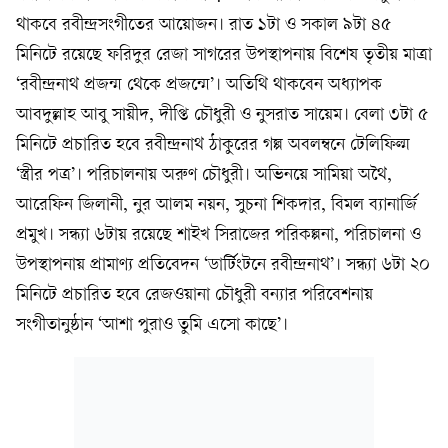
থাকবে রবীন্দ্রসংগীতের আয়োজন। রাত ১টা ও সকাল ৯টা ৪৫
মিনিটে রয়েছে ফরিদুর রেজা সাগরের উপস্থাপনায় বিশেষ তৃতীয় মাত্রা
‘রবীন্দ্রনাথ প্রজন্ম থেকে প্রজন্মে’। অতিথি থাকবেন অধ্যাপক
আবদুল্লাহ আবু সায়ীদ, দীপ্তি চৌধুরী ও নুসরাত সায়েম। বেলা ৩টা ৫
মিনিটে প্রচারিত হবে রবীন্দ্রনাথ ঠাকুরের গল্প অবলম্বনে টেলিফিল্ম
‘স্ত্রীর পত্র’। পরিচালনায় অরুণ চৌধুরী। অভিনয়ে সামিয়া অথৈ,
আরেফিন জিলানী, নুর আলম নয়ন, সুচনা শিকদার, বিমল ব্যানার্জি
প্রমুখ। সন্ধ্যা ৬টায় রয়েছে শাইখ সিরাজের পরিকল্পনা, পরিচালনা ও
উপস্থাপনায় প্রামাণ্য প্রতিবেদন ‘ডার্টিংটনে রবীন্দ্রনাথ’। সন্ধ্যা ৬টা ২০
মিনিটে প্রচারিত হবে রেজওয়ানা চৌধুরী বন্যার পরিবেশনায়
সংগীতানুষ্ঠান ‘আশা পুরাও তুমি এসো কাছে’।