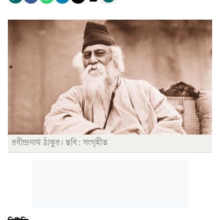
রবীন্দ্রনাথ ঠাকুর। ছবি: সংগৃহীত