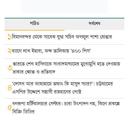
পঠিত
সর্বশেষ
১
বিমানবন্দর থেকে সাবেক যুগ্ম সচিব জগলুল পাশা গ্রেপ্তার
২
ব্যাগে লাখ ইয়াবা, জব্দ তালিকায় ‘৪০০ পিস’
ভারতে শেখ হাসিনাকে সংবাদমাধ্যমের মুখোমুখি হতে দেওয়ায়
৩
ঢাকার ক্ষোভ ও প্রতিবাদ
‘দোযখ আর জাহান্নামে তফাৎ কি মাসুদ স্যার?’: চট্টগ্রামের
৪
এসপির উদ্দেশে সন্ত্রাসী রায়হানের পোস্ট
বনরূপা হর্টিকালচার সেন্টার: চারা উৎপাদন নয়, কিনে প্রকল্পে
৫
বিক্রি ডিডির