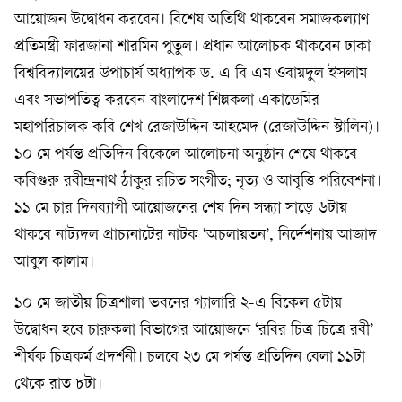
আয়োজন উদ্বোধন করবেন। বিশেষ অতিথি থাকবেন সমাজকল্যাণ
প্রতিমন্ত্রী ফারজানা শারমিন পুতুল। প্রধান আলোচক থাকবেন ঢাকা
বিশ্ববিদ্যালয়ের উপাচার্য অধ্যাপক ড. এ বি এম ওবায়দুল ইসলাম
এবং সভাপতিত্ব করবেন বাংলাদেশ শিল্পকলা একাডেমির
মহাপরিচালক কবি শেখ রেজাউদ্দিন আহমেদ (রেজাউদ্দিন স্টালিন)।
১০ মে পর্যন্ত প্রতিদিন বিকেলে আলোচনা অনুষ্ঠান শেষে থাকবে
কবিগুরু রবীন্দ্রনাথ ঠাকুর রচিত সংগীত; নৃত্য ও আবৃত্তি পরিবেশনা।
১১ মে চার দিনব্যাপী আয়োজনের শেষ দিন সন্ধ্যা সাড়ে ৬টায়
থাকবে নাট্যদল প্রাচ্যনাটের নাটক ‘অচলায়তন’, নির্দেশনায় আজাদ
আবুল কালাম।
১০ মে জাতীয় চিত্রশালা ভবনের গ্যালারি ২-এ বিকেল ৫টায়
উদ্বোধন হবে চারুকলা বিভাগের আয়োজনে ‘রবির চিত্র চিত্রে রবী’
শীর্ষক চিত্রকর্ম প্রদর্শনী। চলবে ২৩ মে পর্যন্ত প্রতিদিন বেলা ১১টা
থেকে রাত ৮টা।