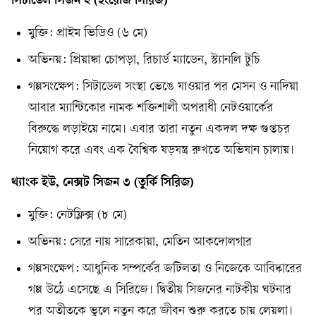
সিটাডেল সিজন ২ (ইংরেজি সিরিজ)
মুক্তি: প্রাইম ভিডিও (৬ মে)
অভিনয়: প্রিয়াঙ্কা চোপড়া, রিচার্ড ম্যাডেন, স্ট্যানলি টুচি
গল্পসংক্ষেপ: সিটাডেল সংস্থা ভেঙে যাওয়ার পর মেসন ও নাদিয়া
আবার ম্যান্টিকোর নামক শক্তিশালী অপরাধী নেটওয়ার্কের
বিরুদ্ধে লড়াইয়ে নামে। এবার তারা নতুন একদল দক্ষ গুপ্তচর
নিয়োগ করে এবং এক বৈশ্বিক ষড়যন্ত্র রুখতে অভিযান চালায়।
থ্যাংক ইউ, নেক্সট সিজন ৩ (তুর্কি সিরিজ)
মুক্তি: নেটফ্লিক্স (৮ মে)
অভিনয়: সেরে নায় সারেকায়া, মেতিন আকদোলগার
গল্পসংক্ষেপ: আধুনিক সম্পর্কের জটিলতা ও নিজেকে আবিষ্কারের
গল্প উঠে এসেছে এ সিরিজে। দ্বিতীয় সিজনের নাটকীয় ঘটনার
পর অতীতকে ভুলে নতুন করে জীবন শুরু করতে চায় লেয়লা।