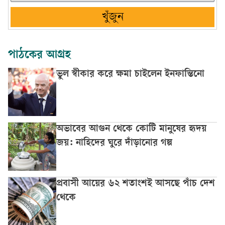
খুঁজুন
পাঠকের আগ্রহ
ভুল স্বীকার করে ক্ষমা চাইলেন ইনফান্তিনো
অভাবের আগুন থেকে কোটি মানুষের হৃদয়
জয়: নাহিদের ঘুরে দাঁড়ানোর গল্প
প্রবাসী আয়ের ৬২ শতাংশই আসছে পাঁচ দেশ
থেকে