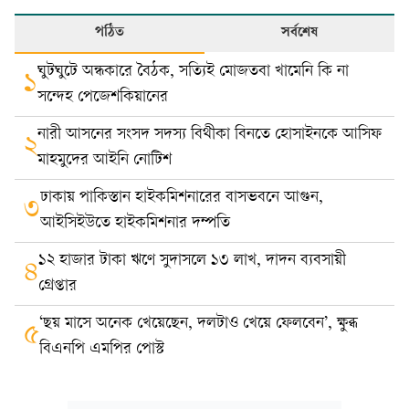
পঠিত
সর্বশেষ
ঘুটঘুটে অন্ধকারে বৈঠক, সত্যিই মোজতবা খামেনি কি না
১
সন্দেহ পেজেশকিয়ানের
নারী আসনের সংসদ সদস্য বিথীকা বিনতে হোসাইনকে আসিফ
২
মাহমুদের আইনি নোটিশ
ঢাকায় পাকিস্তান হাইকমিশনারের বাসভবনে আগুন,
৩
আইসিইউতে হাইকমিশনার দম্পতি
১২ হাজার টাকা ঋণে সুদাসলে ১৩ লাখ, দাদন ব্যবসায়ী
৪
গ্রেপ্তার
‘ছয় মাসে অনেক খেয়েছেন, দলটাও খেয়ে ফেলবেন’, ক্ষুব্ধ
৫
বিএনপি এমপির পোস্ট