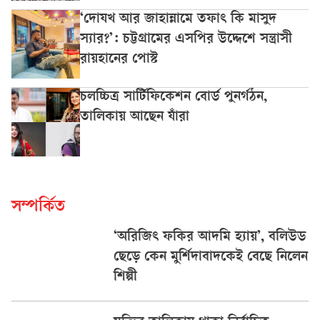
‘দোযখ আর জাহান্নামে তফাৎ কি মাসুদ
স্যার?’: চট্টগ্রামের এসপির উদ্দেশে সন্ত্রাসী
রায়হানের পোস্ট
চলচ্চিত্র সার্টিফিকেশন বোর্ড পুনর্গঠন,
তালিকায় আছেন যাঁরা
সম্পর্কিত
‘অরিজিৎ ফকির আদমি হ্যায়’, বলিউড
ছেড়ে কেন মুর্শিদাবাদকেই বেছে নিলেন
শিল্পী