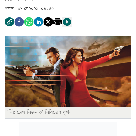
প্রকাশ :
০৮ মে ২০২৬, ০৮: ৫৫
‘সিটাডেল সিজন ২’ সিরিজের দৃশ্য