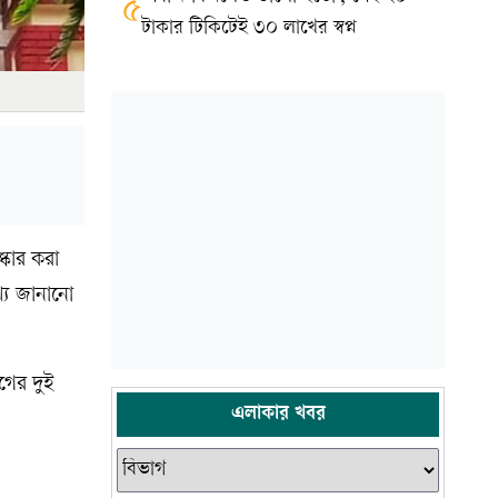
৫
টাকার টিকিটেই ৩০ লাখের স্বপ্ন
ষ্কার করা
্য জানানো
গের দুই
এলাকার খবর