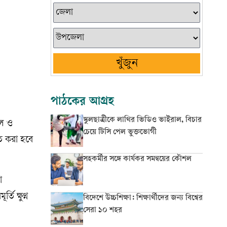
খুঁজুন
পাঠকের আগ্রহ
স্কুলছাত্রীকে লাথির ভিডিও ভাইরাল, বিচার
খল ও
চেয়ে টিসি পেল ভুক্তভোগী
াশত করা হবে
সহকর্মীর সঙ্গে কার্যকর সমন্বয়ের কৌশল
া
ি ক্ষুণ্ন
বিদেশে উচ্চশিক্ষা: শিক্ষার্থীদের জন্য বিশ্বের
সেরা ১০ শহর