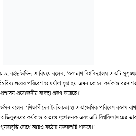
াপক ড. রইছ উদ্দিন এ বিষয়ে বলেন, ‘জগন্নাথ বিশ্ববিদ্যালয় একটি সুশৃঙ্
ন। বিশ্ববিদ্যালয়ের পরিবেশ ও মর্যাদা ক্ষুণ্ন হয় এমন কোনো কর্মকাণ্ড বরদ
 প্রশাসন প্রয়োজনীয় ব্যবস্থা গ্রহণ করেছে।’
িচার্ডসন বলেন, ‘শিক্ষার্থীদের নৈতিকতা ও একাডেমিক পরিবেশ বজায় রাখ
অভিযুক্তদের কর্মকাণ্ড অত্যন্ত দুঃখজনক এবং এটি বিশ্ববিদ্যালয়ের ভাবমূর্ত
পুনরাবৃত্তি রোধে আরও কঠোর নজরদারি থাকবে।’