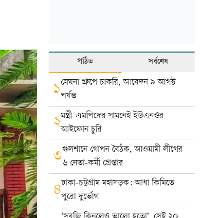
পঠিত
সর্বশেষ
মেঘনা গ্রুপে চাকরি, আবেদন ৯ আগস্ট
১
পর্যন্ত
মন্ত্রী-এমপিদের সামনেই ইউএনওর
২
আইফোন চুরি
গুলশানে গোপন বৈঠক, আওয়ামী লীগের
৩
৬ নেতা-কর্মী গ্রেপ্তার
ঢাকা-চট্টগ্রাম মহাসড়ক: আধা কিমিতে
৪
পুরো দুর্ভোগ
‘সবজি কিনলেও ভালো হতো’, সেই ২০