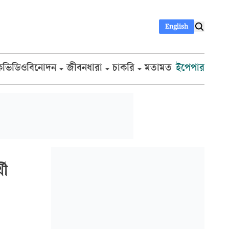
English
ক
ভিডিও
বিনোদন
জীবনধারা
চাকরি
মতামত
ইপেপার
থী