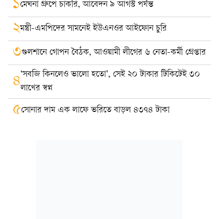
১
মেঘনা গ্রুপে চাকরি, আবেদন ৯ আগস্ট পর্যন্ত
২
মন্ত্রী-এমপিদের সামনেই ইউএনওর আইফোন চুরি
৩
গুলশানে গোপন বৈঠক, আওয়ামী লীগের ৬ নেতা-কর্মী গ্রেপ্তার
‘সবজি কিনলেও ভালো হতো’, সেই ২০ টাকার টিকিটেই ৩০
৪
লাখের স্বপ্ন
৫
সোনার দাম এক লাফে ভরিতে বাড়ল ৪৩৭৪ টাকা