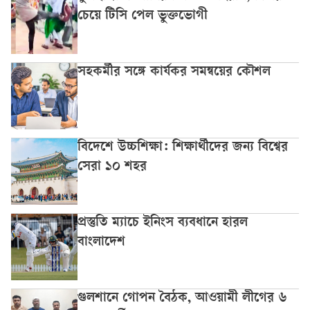
চেয়ে টিসি পেল ভুক্তভোগী
সহকর্মীর সঙ্গে কার্যকর সমন্বয়ের কৌশল
বিদেশে উচ্চশিক্ষা: শিক্ষার্থীদের জন্য বিশ্বের
সেরা ১০ শহর
প্রস্তুতি ম্যাচে ইনিংস ব্যবধানে হারল
বাংলাদেশ
গুলশানে গোপন বৈঠক, আওয়ামী লীগের ৬