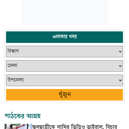
এলাকার খবর
খুঁজুন
পাঠকের আগ্রহ
স্কুলছাত্রীকে লাথির ভিডিও ভাইরাল, বিচার