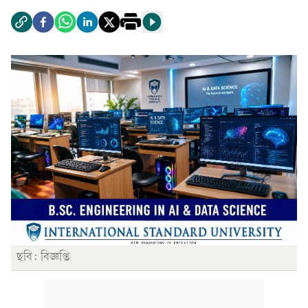
ছবি: বিজ্ঞপ্তি