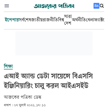
En
সারা
ইপেপার
সর্বশেষ
জাতীয়
রাজনীতি
বিশ্ব
অর্থনীতি
খেলা
ফ্যাক্টচ
দেশ
শিক্ষা
এআই অ্যান্ড ডেটা সায়েন্সে বিএসসি
ইঞ্জিনিয়ারিং চালু করল আইএসইউ
আজকের পত্রিকা ডেস্ক­
প্রকাশ :
০৭ জুলাই ২০২৬, ১৭: ১৬