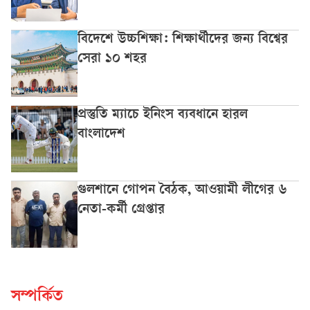
বিদেশে উচ্চশিক্ষা: শিক্ষার্থীদের জন্য বিশ্বের
সেরা ১০ শহর
প্রস্তুতি ম্যাচে ইনিংস ব্যবধানে হারল
বাংলাদেশ
গুলশানে গোপন বৈঠক, আওয়ামী লীগের ৬
নেতা-কর্মী গ্রেপ্তার
সম্পর্কিত