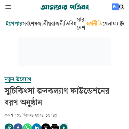
En
সারা
ইপেপার
সর্বশেষ
জাতীয়
রাজনীতি
বিশ্ব
অর্থনীতি
খেলা
ফ্যাক্টচ
দেশ
নতুন উদ্যোগ
সুচিকিৎসা জনকল্যাণ ফাউন্ডেশনের
বরণ অনুষ্ঠান
প্রকাশ :
০১ ডিসেম্বর ২০২৪, ১৫: ৪৩