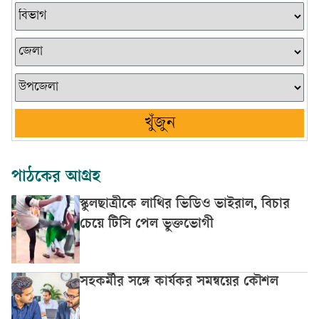
খুঁজুন
পাঠকের আগ্রহ
স্কুলছাত্রীকে লাথির ভিডিও ভাইরাল, বিচার
চেয়ে টিসি পেল ভুক্তভোগী
সহকর্মীর সঙ্গে কার্যকর সমন্বয়ের কৌশল