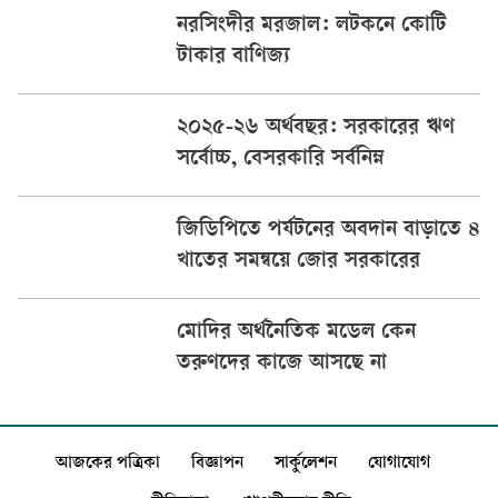
নরসিংদীর মরজাল: লটকনে কোটি
টাকার বাণিজ্য
২০২৫-২৬ অর্থবছর: সরকারের ঋণ
সর্বোচ্চ, বেসরকারি সর্বনিম্ন
জিডিপিতে পর্যটনের অবদান বাড়াতে ৪
খাতের সমন্বয়ে জোর সরকারের
মোদির অর্থনৈতিক মডেল কেন
তরুণদের কাজে আসছে না
আজকের পত্রিকা
বিজ্ঞাপন
সার্কুলেশন
যোগাযোগ