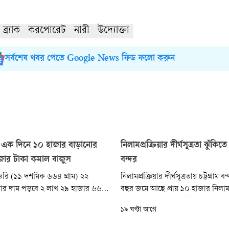
ব্র্যাক
করপোরেট
নারী
উদ্যোক্তা
সর্বশেষ খবর পেতে Google News ফিড ফলো করুন
 এক দিনে ১০ হাজার বাড়ানোর
নিলামপ্রক্রিয়ার দীর্ঘসূত্রতা ঝুঁকিতে 
জার টাকা কমাল বাজুস
বন্দর
 ভরি (১১ দশমিক ৬৬৪ গ্রাম) ২২
নিলামপ্রক্রিয়ার দীর্ঘসূত্রতায় চট্টগ্রাম
নার দাম পড়বে ২ লাখ ২৯ হাজার ৬৬৪
বছর জমে আছে প্রায় ১০ হাজার নিলাম
রেটের প্রতি ভরি ২ লাখ ১৯ হাজার ৩৪২
কনটেইনার। এসব কনটেইনার ও পণ্য ব
১৯ ঘণ্টা আগে
রেটের প্রতি ভরি ১ লাখ ৮৮ হাজার
ইয়ার্ডের ২২ শতাংশ জায়গা দখল করে থ
 সনাতন পদ্ধতির প্রতি ভরি সোনার
খালাস ও জাহাজ পরিচালনায় চাপ বাড