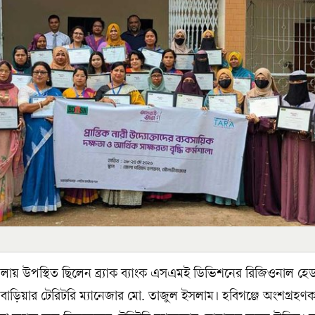
শালায় উপস্থিত ছিলেন ব্র্যাক ব্যাংক এসএমই ডিভিশনের রিজিওনাল হে
ণবাড়িয়ার টেরিটরি ম্যানেজার মো. তাজুল ইসলাম। হবিগঞ্জে অংশগ্রহণকা