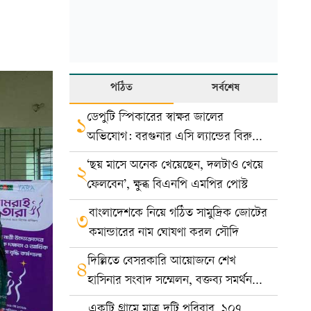
পঠিত
সর্বশেষ
ডেপুটি স্পিকারের স্বাক্ষর জালের
১
অভিযোগ: বরগুনার এসি ল্যান্ডের বিরুদ্ধে
মামলা
‘ছয় মাসে অনেক খেয়েছেন, দলটাও খেয়ে
২
ফেলবেন’, ক্ষুব্ধ বিএনপি এমপির পোস্ট
বাংলাদেশকে নিয়ে গঠিত সামুদ্রিক জোটের
৩
কমান্ডারের নাম ঘোষণা করল সৌদি
দিল্লিতে বেসরকারি আয়োজনে শেখ
৪
হাসিনার সংবাদ সম্মেলন, বক্তব্য সমর্থন
করে না সরকার: ভারত
একটি গ্রামে মাত্র দুটি পরিবার, ১০৭