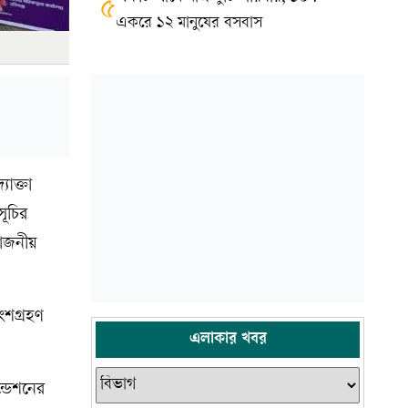
৫
একরে ১২ মানুষের বসবাস
োক্তা
সূচির
য়োজনীয়
ংশগ্রহণ
এলাকার খবর
ন্ডেশনের