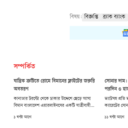
বিষয়:
বিজ্ঞপ্তি
ব্র্যাক ব্যাংক
সম্পর্কিত
যান্ত্রিক ত্রুটিতে রোমে বিমানের ফ্লাইটের জরুরি
সোনার দাম:
অবতরণ
পরদিন ৩ হা
কানাডার টরন্টো থেকে ঢাকার উদ্দেশে ছেড়ে আসা
ভ্যাটসহ প্রতি
বিমান বাংলাদেশ এয়ারলাইনসের একটি যাত্রীবাহী
ক্যারেটের সো
ফ্লাইট ইতালির রোমের ফিউমিচিনো আন্তর্জাতিক
টাকা, ২১ ক্যা
১ ঘণ্টা আগে
১১ ঘণ্টা আগে
বিমানবন্দরে যান্ত্রিক ত্রুটির কারণে জরুরি অবতরণ
টাকা, ১৮ ক্যা
করেছে। অবতরণের পর কারিগরি পরীক্ষায় ত্রুটি
৩৭৪ টাকা এবং