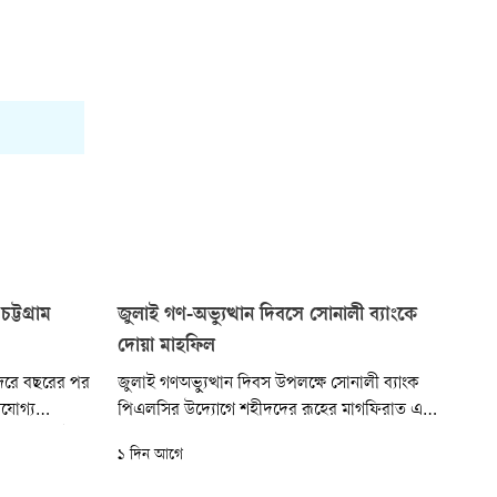
চট্টগ্রাম
জুলাই গণ-অভ্যুত্থান দিবসে সোনালী ব্যাংকে
দোয়া মাহফিল
 বন্দরে বছরের পর
জুলাই গণঅভ্যুত্থান দিবস উপলক্ষে সোনালী ব্যাংক
যোগ্য
পিএলসির উদ্যোগে শহীদদের রূহের মাগফিরাত এবং
ন্দরের মোট
আহতদের দ্রুত সুস্থতা কামনায় দোয়া মাহফিল অনুষ্ঠিত
১ দিন আগে
াকায় পণ্য
হয়েছে। আজ বৃহস্পতিবার বাদ জোহর ব্যাংকের প্রধান
়ছে।
কার্যালয়ের মসজিদে এ দোয়া মাহফিল অনুষ্ঠিত হয়।