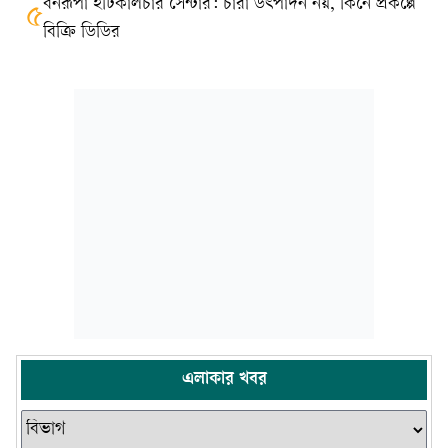
বনরূপা হর্টিকালচার সেন্টার: চারা উৎপাদন নয়, কিনে প্রকল্পে
৫
বিক্রি ডিডির
এলাকার খবর