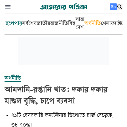
En
সারা
ইপেপার
সর্বশেষ
জাতীয়
রাজনীতি
বিশ্ব
অর্থনীতি
খেলা
ফ্যাক্টচ
দেশ
অর্থনীতি
আমদানি-রপ্তানি খাত: দফায় দফায়
মাশুল বৃদ্ধি, চাপে ব্যবসা
২১টি বেসরকারি কনটেইনার ডিপোতে চার্জ বেড়েছে
৩৮-৭০%।