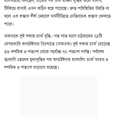
ব্যবসায়ীরা বলছেন, একের পর এক মাশুল বৃদ্ধির ফলে ব্যবসা
টিকিয়ে রাখাই এখন কঠিন হয়ে পড়েছে। দ্রুত পরিস্থিতির উন্নতি না
হলে এর প্রভাব দীর্ঘ মেয়াদে অর্থনীতিতে নেতিবাচক প্রভাব ফেলতে
পারে।
অফডকে দুই দফায় চার্জ বৃদ্ধি: গত সাত মাসে চট্টগ্রামের ২১টি
বেসরকারি কনটেইনার ডিপোতে (অফডক) দুই দফায় চার্জ বেড়েছে
৩৮ দশমিক ৫ শতাংশ থেকে সর্বোচ্চ ৭০ শতাংশ পর্যন্ত। সর্বশেষ
জ্বালানি তেলের মূল্যবৃদ্ধির পর কনটেইনার হ্যান্ডলিং চার্জ আরও ৮
দশমিক ৫ শতাংশ বাড়ানো হয়েছে।