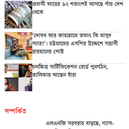
প্রবাসী আয়ের ৬২ শতাংশই আসছে পাঁচ দেশ
থেকে
‘দোযখ আর জাহান্নামে তফাৎ কি মাসুদ
স্যার?’: চট্টগ্রামের এসপির উদ্দেশে সন্ত্রাসী
রায়হানের পোস্ট
চলচ্চিত্র সার্টিফিকেশন বোর্ড পুনর্গঠন,
তালিকায় আছেন যাঁরা
সম্পর্কিত
এলএনজি সরবরাহ বাড়ছে, গ্যাস-