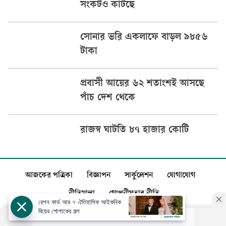
সংকটও কাটছে
সোনার ভরি একলাফে বাড়ল ৯৮৫৬
টাকা
প্রবাসী আয়ের ৬২ শতাংশই আসছে
পাঁচ দেশ থেকে
রাজস্ব ঘাটতি ৮৭ হাজার কোটি
আজকের পত্রিকা
বিজ্ঞাপন
সার্কুলেশন
যোগাযোগ
নীতিমালা
গোপনীয়তার নীতি
রেশন কার্ড আর ৭ ঐতিহাসিক আইকনিক
বিয়ের পোশাকের গল্প