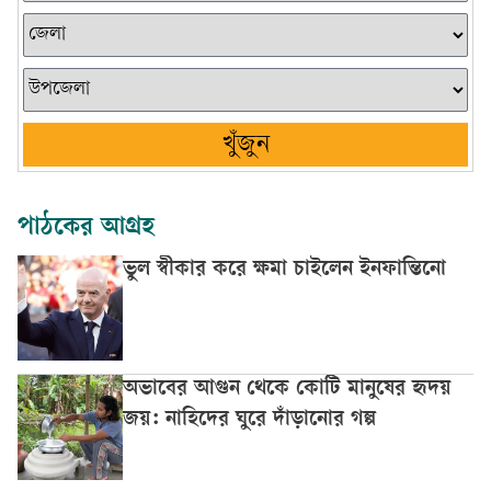
খুঁজুন
পাঠকের আগ্রহ
ভুল স্বীকার করে ক্ষমা চাইলেন ইনফান্তিনো
অভাবের আগুন থেকে কোটি মানুষের হৃদয়
জয়: নাহিদের ঘুরে দাঁড়ানোর গল্প