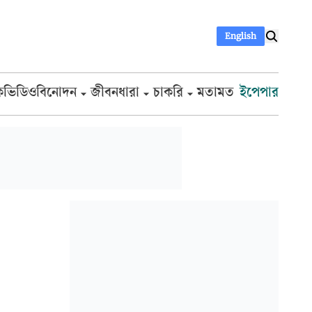
English
ক
ভিডিও
বিনোদন
জীবনধারা
চাকরি
মতামত
ইপেপার