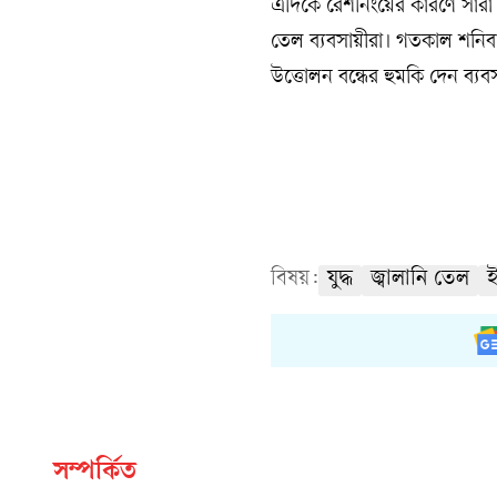
এদিকে রেশনিংয়ের কারণে সারা 
তেল ব্যবসায়ীরা। গতকাল শনিবা
উত্তোলন বন্ধের হুমকি দেন ব্যব
বিষয়:
যুদ্ধ
জ্বালানি তেল
ই
সম্পর্কিত