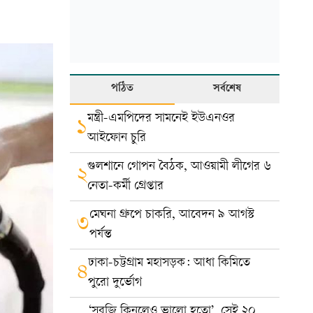
পঠিত
সর্বশেষ
মন্ত্রী-এমপিদের সামনেই ইউএনওর
১
আইফোন চুরি
গুলশানে গোপন বৈঠক, আওয়ামী লীগের ৬
২
নেতা-কর্মী গ্রেপ্তার
মেঘনা গ্রুপে চাকরি, আবেদন ৯ আগস্ট
৩
পর্যন্ত
ঢাকা-চট্টগ্রাম মহাসড়ক: আধা কিমিতে
৪
পুরো দুর্ভোগ
‘সবজি কিনলেও ভালো হতো’, সেই ২০