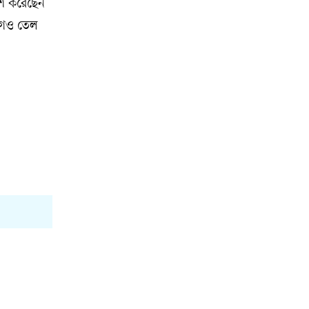
াশ করেছেন
াগেও তেল