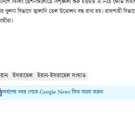
দেশে ফিলিং স্টেশনগুলোতে বিশৃঙ্খলা শুরু হওয়ায় এ নিয়ে ক্ষোভ প্রক
র খুলনা বিভাগে জ্বালানি তেল উত্তোলন বন্ধ রাখা হয়। রাজশাহী বিভ
সায়ীরা।
রান
ইসরায়েল
ইরান-ইসরায়েল সংঘাত
সর্বশেষ খবর পেতে Google News ফিড ফলো করুন