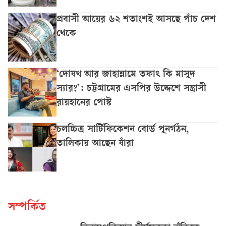
প্রবাসী আয়ের ৬২ শতাংশই আসছে পাঁচ দেশ
থেকে
‘দোযখ আর জাহান্নামে তফাৎ কি মাসুদ
স্যার?’: চট্টগ্রামের এসপির উদ্দেশে সন্ত্রাসী
রায়হানের পোস্ট
চলচ্চিত্র সার্টিফিকেশন বোর্ড পুনর্গঠন,
তালিকায় আছেন যাঁরা
সম্পর্কিত