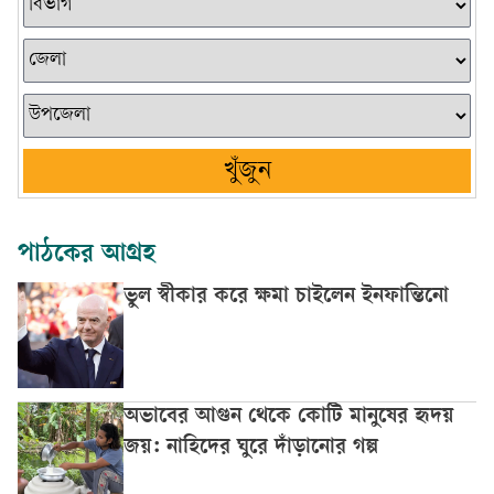
খুঁজুন
পাঠকের আগ্রহ
ভুল স্বীকার করে ক্ষমা চাইলেন ইনফান্তিনো
অভাবের আগুন থেকে কোটি মানুষের হৃদয়
জয়: নাহিদের ঘুরে দাঁড়ানোর গল্প