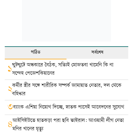
পঠিত
সর্বশেষ
ঘুটঘুটে অন্ধকারে বৈঠক, সত্যিই মোজতবা খামেনি কি না
১
সন্দেহ পেজেশকিয়ানের
কর্মীর স্ত্রীর সঙ্গে শারীরিক সম্পর্ক জামায়াত নেতার, দল থেকে
২
বহিষ্কার
৩
ব্যাংক এশিয়া নিয়োগ দিচ্ছে, স্নাতক পাসেই আবেদনের সুযোগ
আইসিইউতে হাতকড়া পরা ছবি ভাইরাল: আওয়ামী লীগ নেতা
৪
মনির খানের মৃত্যু