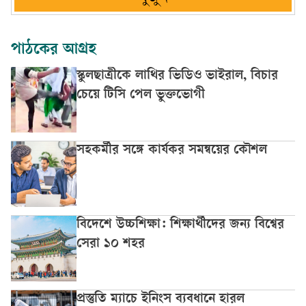
পাঠকের আগ্রহ
স্কুলছাত্রীকে লাথির ভিডিও ভাইরাল, বিচার
চেয়ে টিসি পেল ভুক্তভোগী
সহকর্মীর সঙ্গে কার্যকর সমন্বয়ের কৌশল
বিদেশে উচ্চশিক্ষা: শিক্ষার্থীদের জন্য বিশ্বের
সেরা ১০ শহর
প্রস্তুতি ম্যাচে ইনিংস ব্যবধানে হারল