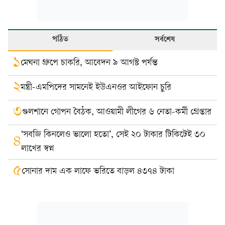
পঠিত
সর্বশেষ
১
মেঘনা গ্রুপে চাকরি, আবেদন ৯ আগস্ট পর্যন্ত
২
মন্ত্রী-এমপিদের সামনেই ইউএনওর আইফোন চুরি
৩
গুলশানে গোপন বৈঠক, আওয়ামী লীগের ৬ নেতা-কর্মী গ্রেপ্তার
‘সবজি কিনলেও ভালো হতো’, সেই ২০ টাকার টিকিটেই ৩০
৪
লাখের স্বপ্ন
৫
সোনার দাম এক লাফে ভরিতে বাড়ল ৪৩৭৪ টাকা