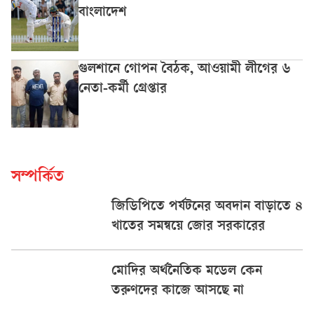
বাংলাদেশ
গুলশানে গোপন বৈঠক, আওয়ামী লীগের ৬
নেতা-কর্মী গ্রেপ্তার
সম্পর্কিত
জিডিপিতে পর্যটনের অবদান বাড়াতে ৪
খাতের সমন্বয়ে জোর সরকারের
মোদির অর্থনৈতিক মডেল কেন
তরুণদের কাজে আসছে না