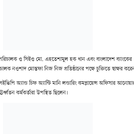
পনা পরিচালক ও সিইও মো. এহতেশামুল হক খান এবং বাংলাদেশ ব্যাংকের
নওশাদ মোস্তফা নিজ নিজ প্রতিষ্ঠানের পক্ষে চুক্তিতে স্বাক্ষর করে
এসইভিপি অ্যান্ড চিফ অ্যান্টি মানি লন্ডারিং কমপ্লায়েন্স অফিসার আনোয়
র্ধ্বতন কর্মকর্তারা উপস্থিত ছিলেন।