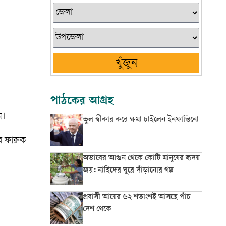
খুঁজুন
পাঠকের আগ্রহ
ন।
ভুল স্বীকার করে ক্ষমা চাইলেন ইনফান্তিনো
ার ফারুক
অভাবের আগুন থেকে কোটি মানুষের হৃদয়
জয়: নাহিদের ঘুরে দাঁড়ানোর গল্প
প্রবাসী আয়ের ৬২ শতাংশই আসছে পাঁচ
দেশ থেকে