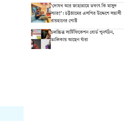
‘দোযখ আর জাহান্নামে তফাৎ কি মাসুদ
স্যার?’: চট্টগ্রামের এসপির উদ্দেশে সন্ত্রাসী
রায়হানের পোস্ট
চলচ্চিত্র সার্টিফিকেশন বোর্ড পুনর্গঠন,
তালিকায় আছেন যাঁরা