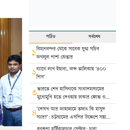
পঠিত
সর্বশেষ
বিমানবন্দর থেকে সাবেক যুগ্ম সচিব
১
জগলুল পাশা গ্রেপ্তার
ব্যাগে লাখ ইয়াবা, জব্দ তালিকায় ‘৪০০
২
পিস’
ভারতে শেখ হাসিনাকে সংবাদমাধ্যমের
৩
মুখোমুখি হতে দেওয়ায় ঢাকার ক্ষোভ ও
প্রতিবাদ
‘দোযখ আর জাহান্নামে তফাৎ কি মাসুদ
৪
স্যার?’: চট্টগ্রামের এসপির উদ্দেশে সন্ত্রাসী
রায়হানের পোস্ট
বনরূপা হর্টিকালচার সেন্টার: চারা