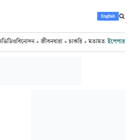
English
ক
ভিডিও
বিনোদন
জীবনধারা
চাকরি
মতামত
ইপেপার