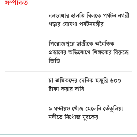
সম্পর্কিত
নলডাঙ্গার হালতি বিলকে পর্যটন নগরী
গড়ার ঘোষণা পর্যটনমন্ত্রীর
পিরোজপুরে ছাত্রীকে অনৈতিক
প্রস্তাবের অভিযোগে শিক্ষকের বিরুদ্ধে
জিডি
চা-শ্রমিকদের দৈনিক মজুরি ৬০০
টাকা করার দাবি
৯ ঘণ্টায়ও খোঁজ মেলেনি তেঁতুলিয়া
নদীতে নিখোঁজ যুবকের