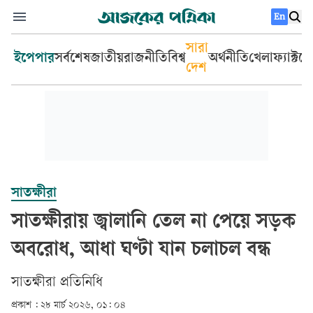
En
সারা
ইপেপার
সর্বশেষ
জাতীয়
রাজনীতি
বিশ্ব
অর্থনীতি
খেলা
ফ্যাক্টচ
দেশ
সাতক্ষীরা
সাতক্ষীরায় জ্বালানি তেল না পেয়ে সড়ক
অবরোধ, আধা ঘণ্টা যান চলাচল বন্ধ
সাতক্ষীরা প্রতিনিধি
প্রকাশ :
২৮ মার্চ ২০২৬, ০১: ০৪