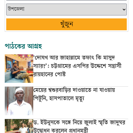
খুঁজুন
পাঠকের আগ্রহ
‘দোযখ আর জাহান্নামে তফাৎ কি মাসুদ
স্যার?’: চট্টগ্রামের এসপির উদ্দেশে সন্ত্রাসী
রায়হানের পোস্ট
মেয়ের শ্বশুরবাড়ির দাওয়াতে না যাওয়ায়
পিটুনি, হাসপাতালে মৃত্যু
ড. ইউনূসকে সঙ্গে নিয়ে জুলাই স্মৃতি জাদুঘর
উদ্বোধন করলেন প্রধানমন্ত্রী