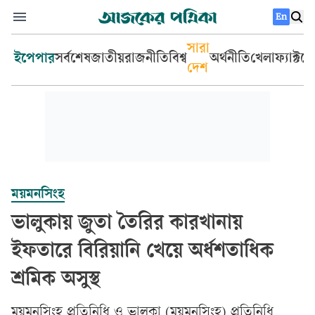
En
সারা
ইপেপার
সর্বশেষ
জাতীয়
রাজনীতি
বিশ্ব
অর্থনীতি
খেলা
ফ্যাক্টচ
দেশ
ময়মনসিংহ
ভালুকায় জুতা তৈরির কারখানায়
ইফতারে বিরিয়ানি খেয়ে অর্ধশতাধিক
শ্রমিক অসুস্থ
ময়মনসিংহ প্রতিনিধি
ও
ভালুকা (ময়মনসিংহ) প্রতিনিধি