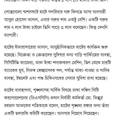
কিনেছেন। এমন ষাঁড় গতবার অন্তত ১ লাখ ১০ হাজার টাকা ছিল।
পোস্তগোলা শ্মশানঘাট হাটে সপরিবার গরু কিনতে আসা ব্যবসায়ী
আবুল হোসেন জানান, এবার গরুর দাম একটু বেশি। একটি গরুর
দাম ৭ লাখ টাকা চাইলে তিনি সাড়ে ৩ লাখ বলেছেন। কিন্তু দেননি
ব্যাপারী।
হাটের ইজারাদারেরা জানান, আনুষ্ঠানিকভাবে হাটের কার্যক্রম শুরু
হয়েছে। বিক্রেতা ও ক্রেতাদের সুবিধার জন্য গাড়ি পার্কিংয়ের ব্যবস্থা,
সিসিটিভি ক্যামেরা, জাল টাকা শনাক্তকরণ মেশিন, তিন থেকে চারটি
ব্যাংকের বুথ, নিজস্ব স্বেচ্ছাসেবক দল, পর্যাপ্ত থাকা-খাওয়া ও পানির
ব্যবস্থা, টয়লেট এবং পশু চিকিৎসকের সেবার সুবিধা রাখা হয়েছে।
হাটের ব্যবস্থাপনা, শৃঙ্খলাসহ সার্বিক বিষয়ে ঢাকা দক্ষিণ সিটি
করপোরেশনের (ডিএসসিসি) প্রধান নির্বাহী কর্মকর্তা মো. জিল্লুর
রহমান আজকের পত্রিকাকে বলেন, হাটের শৃঙ্খলা রক্ষার জন্য তাঁরা
একটি তদারকি কমিটি করেছেন। আনসার নিয়োগ দিয়েছেন।