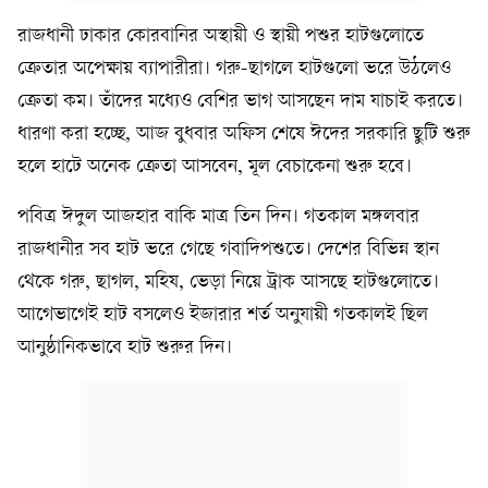
রাজধানী ঢাকার কোরবানির অস্থায়ী ও স্থায়ী পশুর হাটগুলোতে
ক্রেতার অপেক্ষায় ব্যাপারীরা। গরু-ছাগলে হাটগুলো ভরে উঠলেও
ক্রেতা কম। তাঁদের মধ্যেও বেশির ভাগ আসছেন দাম যাচাই করতে।
ধারণা করা হচ্ছে, আজ বুধবার অফিস শেষে ঈদের সরকারি ছুটি শুরু
হলে হাটে অনেক ক্রেতা আসবেন, মূল বেচাকেনা শুরু হবে।
পবিত্র ঈদুল আজহার বাকি মাত্র তিন দিন। গতকাল মঙ্গলবার
রাজধানীর সব হাট ভরে গেছে গবাদিপশুতে। দেশের বিভিন্ন স্থান
থেকে গরু, ছাগল, মহিষ, ভেড়া নিয়ে ট্রাক আসছে হাটগুলোতে।
আগেভাগেই হাট বসলেও ইজারার শর্ত অনুযায়ী গতকালই ছিল
আনুষ্ঠানিকভাবে হাট শুরুর দিন।