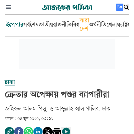
En
সারা
ইপেপার
সর্বশেষ
জাতীয়
রাজনীতি
বিশ্ব
অর্থনীতি
খেলা
ফ্যাক্টচ
দেশ
ঢাকা
ক্রেতার অপেক্ষায় পশুর ব্যাপারীরা
জহিরুল আলম পিলু
ও
আব্দুল্লাহ আল গালিব, ঢাকা
প্রকাশ :
০৪ জুন ২০২৫, ০৩: ১২