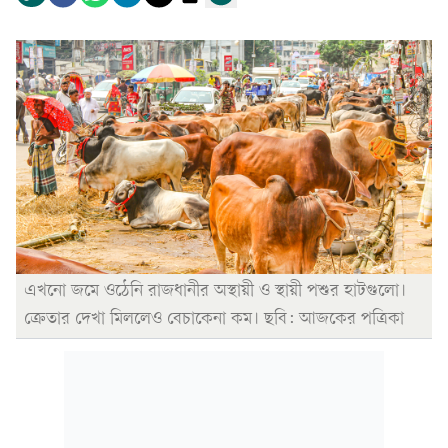
এখনো জমে ওঠেনি রাজধানীর অস্থায়ী ও স্থায়ী পশুর হাটগুলো।
ক্রেতার দেখা মিললেও বেচাকেনা কম। ছবি: আজকের পত্রিকা