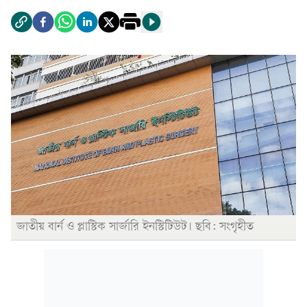
জাতীয় বার্ন ও প্লাস্টিক সার্জারি ইনস্টিটিউট। ছবি: সংগৃহীত