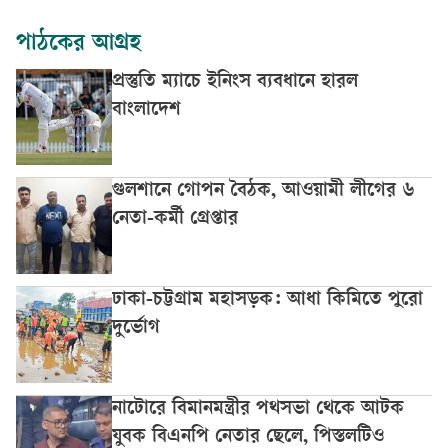
পাঠকের আগ্রহ
প্রস্তুতি ম্যাচে ইনিংস ব্যবধানে হারল
বাংলাদেশ
গুলশানে গোপন বৈঠক, আওয়ামী লীগের ৬
নেতা-কর্মী গ্রেপ্তার
ঢাকা-চট্টগ্রাম মহাসড়ক: আধা কিমিতে পুরো
দুর্ভোগ
নাটোরে বিমানমন্ত্রীর পথসভা থেকে আটক
যুবক বিএনপি নেতার ছেলে, পিস্তলটিও