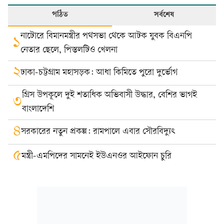
পঠিত
সর্বশেষ
নাটোরে বিমানমন্ত্রীর পথসভা থেকে আটক যুবক বিএনপি
১
নেতার ছেলে, পিস্তলটিও খেলনা
২
ঢাকা-চট্টগ্রাম মহাসড়ক: আধা কিমিতে পুরো দুর্ভোগ
গ্রিস উপকূলে দুই শতাধিক অভিবাসী উদ্ধার, বেশির ভাগই
৩
বাংলাদেশি
৪
সরকারের নতুন প্রকল্প: রামপালে এবার সৌরবিদ্যুৎ
৫
মন্ত্রী-এমপিদের সামনেই ইউএনওর আইফোন চুরি