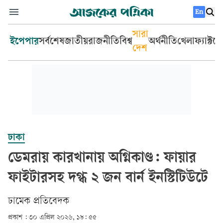
En
সারা
ইপেপার
সর্বশেষ
জাতীয়
রাজনীতি
বিশ্ব
অর্থনীতি
খেলা
ফ্যাক্টচ
দেশ
ঢাকা
ডেমরায় কারখানায় অগ্নিকাণ্ড: ফায়ার
ফাইটারসহ দগ্ধ ২ জন বার্ন ইনস্টিটিউটে
ঢামেক প্রতিবেদক
প্রকাশ :
৩০ এপ্রিল ২০২৬, ১৮: ৫৫