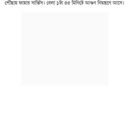
পৌঁছায় ফায়ার সার্ভিস। বেলা ১টা ৫৫ মিনিটে আগুন নিয়ন্ত্রণে আসে।