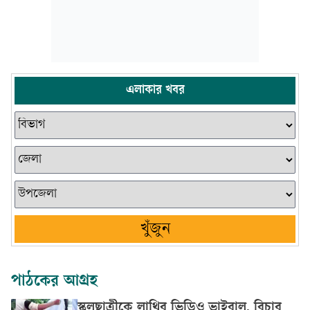
এলাকার খবর
খুঁজুন
পাঠকের আগ্রহ
স্কুলছাত্রীকে লাথির ভিডিও ভাইরাল, বিচার