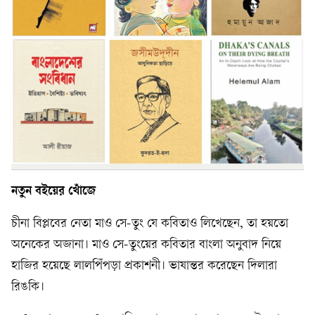
নতুন বইয়ের খোঁজে
চীনা বিপ্লবের নেতা মাও সে-তুং যে কবিতাও লিখেছেন, তা হয়তো
অনেকের অজানা। মাও সে-তুংয়ের কবিতার বাংলা অনুবাদ নিয়ে
হাজির হয়েছে লালপিঁপড়া প্রকাশনী। ভাষান্তর করেছেন দিলারা
রিঙকি।