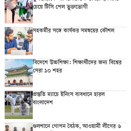
চেয়ে টিসি পেল ভুক্তভোগী
সহকর্মীর সঙ্গে কার্যকর সমন্বয়ের কৌশল
বিদেশে উচ্চশিক্ষা: শিক্ষার্থীদের জন্য বিশ্বের
সেরা ১০ শহর
প্রস্তুতি ম্যাচে ইনিংস ব্যবধানে হারল
বাংলাদেশ
গুলশানে গোপন বৈঠক, আওয়ামী লীগের ৬