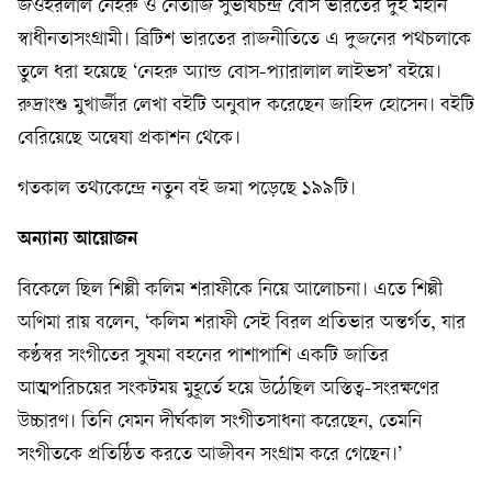
জওহরলাল নেহরু ও নেতাজি সুভাষচন্দ্র বোস ভারতের দুই মহান
স্বাধীনতাসংগ্রামী। ব্রিটিশ ভারতের রাজনীতিতে এ দুজনের পথচলাকে
তুলে ধরা হয়েছে ‘নেহরু অ্যান্ড বোস-প্যারালাল লাইভস’ বইয়ে।
রুদ্রাংশু মুখার্জীর লেখা বইটি অনুবাদ করেছেন জাহিদ হোসেন। বইটি
বেরিয়েছে অন্বেষা প্রকাশন থেকে।
গতকাল তথ্যকেন্দ্রে নতুন বই জমা পড়েছে ১৯৯টি।
অন্যান্য আয়োজন
বিকেলে ছিল শিল্পী কলিম শরাফীকে নিয়ে আলোচনা। এতে শিল্পী
অণিমা রায় বলেন, ‘কলিম শরাফী সেই বিরল প্রতিভার অন্তর্গত, যার
কণ্ঠস্বর সংগীতের সুষমা বহনের পাশাপাশি একটি জাতির
আত্মপরিচয়ের সংকটময় মুহূর্তে হয়ে উঠেছিল অস্তিত্ব-সংরক্ষণের
উচ্চারণ। তিনি যেমন দীর্ঘকাল সংগীতসাধনা করেছেন, তেমনি
সংগীতকে প্রতিষ্ঠিত করতে আজীবন সংগ্রাম করে গেছেন।’