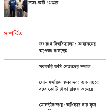
নেতা-কর্মী গ্রেপ্তার
সম্পর্কিত
জগন্নাথ বিশ্ববিদ্যালয়: আবাসনের
অপেক্ষা বাড়ছেই
সরকারি জমি নেতাদের দখলে
সোনামসজিদ স্থলবন্দর: এক বছরে
২৮২ কোটি টাকা রাজস্ব কমেছে
মৌলভীবাজার: অধিকার চায় ক্ষুদ্র