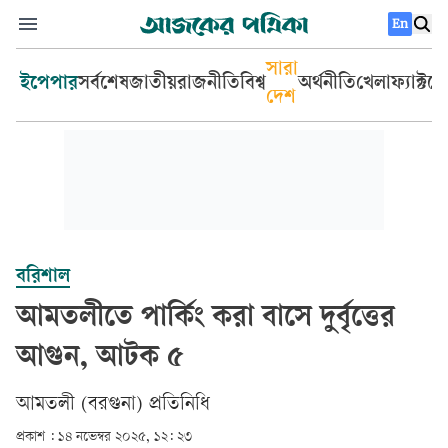
En
সারা
ইপেপার
সর্বশেষ
জাতীয়
রাজনীতি
বিশ্ব
অর্থনীতি
খেলা
ফ্যাক্টচ
দেশ
বরিশাল
আমতলীতে পার্কিং করা বাসে দুর্বৃত্তের
আগুন, আটক ৫
আমতলী (বরগুনা) প্রতিনিধি
প্রকাশ :
১৪ নভেম্বর ২০২৫, ১২: ২৩