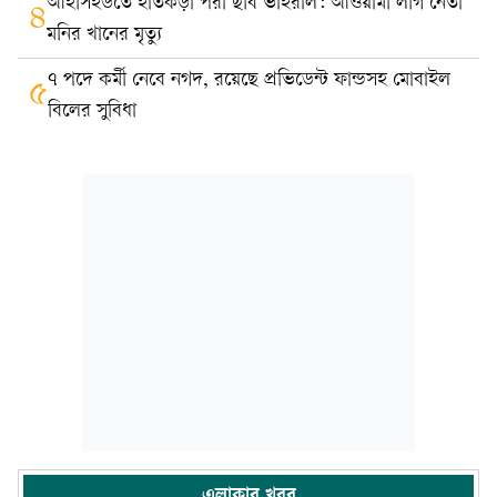
আইসিইউতে হাতকড়া পরা ছবি ভাইরাল: আওয়ামী লীগ নেতা
৪
মনির খানের মৃত্যু
৭ পদে কর্মী নেবে নগদ, রয়েছে প্রভিডেন্ট ফান্ডসহ মোবাইল
৫
বিলের সুবিধা