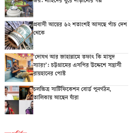
জয়: নাহিদের ঘুরে দাঁড়ানোর গল্প
প্রবাসী আয়ের ৬২ শতাংশই আসছে পাঁচ দেশ
থেকে
‘দোযখ আর জাহান্নামে তফাৎ কি মাসুদ
স্যার?’: চট্টগ্রামের এসপির উদ্দেশে সন্ত্রাসী
রায়হানের পোস্ট
চলচ্চিত্র সার্টিফিকেশন বোর্ড পুনর্গঠন,
তালিকায় আছেন যাঁরা