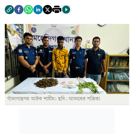
গাঁজাগাছসহ আটক শামীম। ছবি: আজকের পত্রিকা