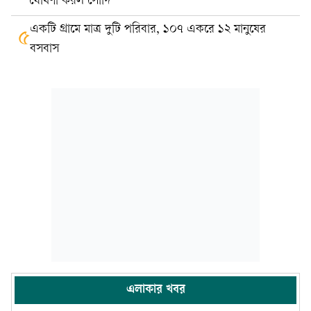
ঘোষণা করল সৌদি
একটি গ্রামে মাত্র দুটি পরিবার, ১০৭ একরে ১২ মানুষের
৫
বসবাস
এলাকার খবর