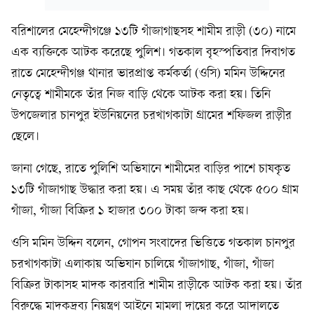
ব‌রিশালের মে‌হেন্দীগ‌ঞ্জে ১৩‌টি গাঁজাগাছসহ শামীম রাড়ী (৩০) না‌মে
এক ব‌্যক্তি‌কে আটক ক‌রে‌ছে পু‌লিশ। গতকাল বৃহস্প‌তিবার দিবাগত
রা‌তে মেহেন্দীগঞ্জ থানার ভারপ্রাপ্ত কর্মকর্তা (ওসি) মমিন উদ্দিনের
নেতৃত্বে শামীমকে তাঁর নিজ বাড়ি থেকে আটক করা হয়। তিনি
উপ‌জেলার চানপুর ইউনিয়নের চরখাগকাটা গ্রামের শফিজল রাড়ীর
ছেলে।
জানা গে‌ছে, রা‌তে পু‌লিশি অভিযানে শামীমের বাড়ির পাশে চাষকৃত
১৩টি গাঁজাগাছ উদ্ধার ক‌রা হয়। এ সময় তাঁর কাছ থেকে ৫০০ গ্রাম
গাঁজা, গাঁজা বিক্রির ১ হাজার ৩০০ টাকা জব্দ করা হয়।
ওসি মমিন উদ্দিন বলেন, গোপন সংবাদের ভিত্তিতে গতকাল চানপুর
চরখাগকাটা এলাকায় অভিযান চালিয়ে গাঁজাগাছ, গাঁজা, গাঁজা
বিক্রির টাকাসহ মাদক কারবারি শামীম রাড়ীকে আটক করা হয়। তাঁর
বিরুদ্ধে মাদকদ্রব্য নিয়ন্ত্রণ আইনে মামলা দায়ের করে আদালতে