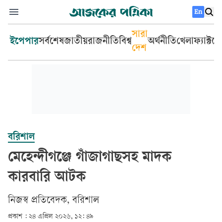
En
সারা
ইপেপার
সর্বশেষ
জাতীয়
রাজনীতি
বিশ্ব
অর্থনীতি
খেলা
ফ্যাক্টচ
দেশ
বরিশাল
মেহেন্দীগঞ্জে গাঁজাগাছসহ মাদক
কারবারি আটক
নিজস্ব প্রতি‌বেদক, ব‌রিশাল
প্রকাশ :
২৪ এপ্রিল ২০২৬, ১২: ৪৯