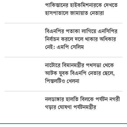
পাকিস্তানের হাইকমিশনারকে দেখতে
হাসপাতালে জামায়াত নেতারা
বিএনপির পতাকা লাগিয়ে এনসিপির
নির্বাচন করলে দলে থাকার অধিকার
নেই: এমপি সেলিম
নাটোরে বিমানমন্ত্রীর পথসভা থেকে
আটক যুবক বিএনপি নেতার ছেলে,
পিস্তলটিও খেলনা
নলডাঙ্গার হালতি বিলকে পর্যটন নগরী
গড়ার ঘোষণা পর্যটনমন্ত্রীর