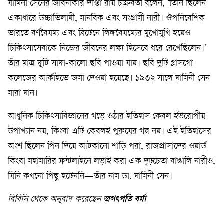
যামিনী সেনের জীবনীকার দীপ্তা রায় চক্রবর্তী বলেন, ‘তিনি ছিলেন
একাধারে উচ্চাভিলাষী, মানবিক এবং সংগ্রামী নারী। ঔপনিবেশিক
ভারতে বর্ণবৈষম্য এবং ব্রিটেনে লিঙ্গবৈষম্যের মুখোমুখি হয়েও
চিকিৎসাসেবাকে নিজের জীবনের লক্ষ্য হিসেবে ধরে রেখেছিলেন।’
তাঁর মাত্র দুটি সাদা-কালো ছবি পাওয়া যায়। ছবি দুটি গ্লাসগো
কলেজের আর্কাইভে জমা দেওয়া হয়েছে। ১৯৩২ সালে যামিনী সেন
মারা যান।
আধুনিক চিকিৎসাবিজ্ঞানের গড়ে ওঠার ইতিহাস কেবল ইউরোপীয়
উপাখ্যান নয়, কিংবা এটি কেবলই পুরুষের গল্প নয়। এই ইতিহাসের
অংশ ছিলেন পিন দিয়ে আটকানো শাড়ি পরা, রাজপ্রাসাদের ওয়ার্ড
কিংবা মহামারির ফ্রন্টলাইনে লড়াই করা এক দৃঢ়চেতা বাঙালি নারীও,
যিনি কখনো পিছু হটেননি—তাঁর নাম ডা. যামিনী সেন।
বিবিসি থেকে অনুবাদ করেছেন
জগৎপতি বর্মা