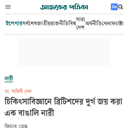
En
সারা
ইপেপার
সর্বশেষ
জাতীয়
রাজনীতি
বিশ্ব
অর্থনীতি
খেলা
ফ্যাক্টচ
দেশ
নারী
ডা. যামিনী সেন
চিকিৎসাবিজ্ঞানে ব্রিটিশদের দুর্গ জয় করা
এক বাঙালি নারী
ফিচার ডেস্ক