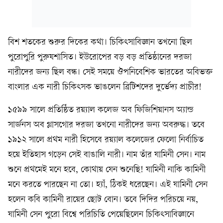
বিশ শতকের শুরুর দিকের কথা। চিকিৎসাবিজ্ঞান তখনো ছিল
পুরোপুরি পুরুষশাসিত। ইউরোপের বড় বড় প্রতিষ্ঠানের দরজা
নারীদের জন্য ছিল বন্ধ। সেই সময়ে ঔপনিবেশিক ভারতের অবিভক্ত
বাংলার এক নারী চিকিৎসক ভাঙলেন ব্রিটিশদের দুর্ভেদ্য প্রাচীর!
১৫৯৯ সালে প্রতিষ্ঠিত রয়্যাল কলেজ অব ফিজিশিয়ানস অ্যান্ড
সার্জনস অব গ্লাসগোর দরজা তখনো নারীদের জন্য অবরুদ্ধ। তবে
১৯১২ সালে প্রথম নারী হিসেবে রয়্যাল কলেজের ফেলো নির্বাচিত
হয়ে ইতিহাস গড়েন সেই বাঙালি নারী। নাম তাঁর যামিনী সেন। নাম
শুনে প্রথমেই মনে হবে, কোথায় যেন শুনেছি! যামিনী নাকি কামিনী
মনে করতে পারছেন না তো। হ্যাঁ, ঠিকই ধরেছেন। এই যামিনী সেন
হলেন কবি কামিনী রায়ের ছোট বোন। তবে দিদির পরিচয়ে নয়,
যামিনী সেন পুরো বিশ্বে পরিচিতি পেয়েছিলেন চিকিৎসাবিজ্ঞানে