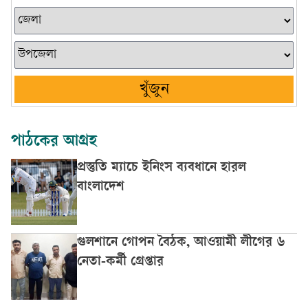
খুঁজুন
পাঠকের আগ্রহ
প্রস্তুতি ম্যাচে ইনিংস ব্যবধানে হারল
বাংলাদেশ
গুলশানে গোপন বৈঠক, আওয়ামী লীগের ৬
নেতা-কর্মী গ্রেপ্তার