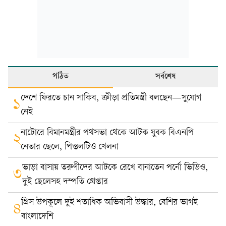
পঠিত
সর্বশেষ
দেশে ফিরতে চান সাকিব, ক্রীড়া প্রতিমন্ত্রী বলছেন—সুযোগ
১
নেই
নাটোরে বিমানমন্ত্রীর পথসভা থেকে আটক যুবক বিএনপি
২
নেতার ছেলে, পিস্তলটিও খেলনা
ভাড়া বাসায় তরুণীদের আটকে রেখে বানাতেন পর্নো ভিডিও,
৩
দুই ছেলেসহ দম্পতি গ্রেপ্তার
গ্রিস উপকূলে দুই শতাধিক অভিবাসী উদ্ধার, বেশির ভাগই
৪
বাংলাদেশি