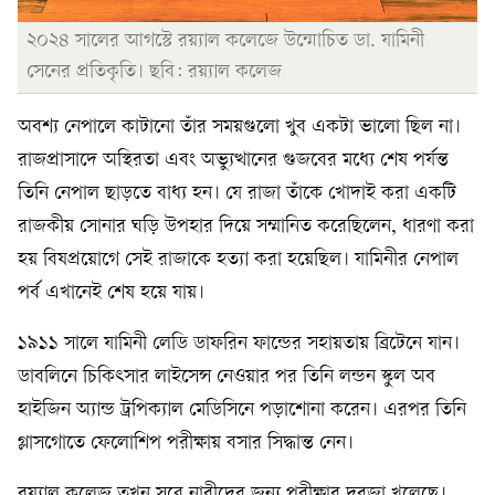
২০২৪ সালের আগস্টে রয়্যাল কলেজে উন্মোচিত ডা. যামিনী
সেনের প্রতিকৃতি। ছবি: রয়্যাল কলেজ
অবশ্য নেপালে কাটানো তাঁর সময়গুলো খুব একটা ভালো ছিল না।
রাজপ্রাসাদে অস্থিরতা এবং অভ্যুত্থানের গুজবের মধ্যে শেষ পর্যন্ত
তিনি নেপাল ছাড়তে বাধ্য হন। যে রাজা তাঁকে খোদাই করা একটি
রাজকীয় সোনার ঘড়ি উপহার দিয়ে সম্মানিত করেছিলেন, ধারণা করা
হয় বিষপ্রয়োগে সেই রাজাকে হত্যা করা হয়েছিল। যামিনীর নেপাল
পর্ব এখানেই শেষ হয়ে যায়।
১৯১১ সালে যামিনী লেডি ডাফরিন ফান্ডের সহায়তায় ব্রিটেনে যান।
ডাবলিনে চিকিৎসার লাইসেন্স নেওয়ার পর তিনি লন্ডন স্কুল অব
হাইজিন অ্যান্ড ট্রপিক্যাল মেডিসিনে পড়াশোনা করেন। এরপর তিনি
গ্লাসগোতে ফেলোশিপ পরীক্ষায় বসার সিদ্ধান্ত নেন।
রয়্যাল কলেজ তখন সবে নারীদের জন্য পরীক্ষার দরজা খুলেছে।