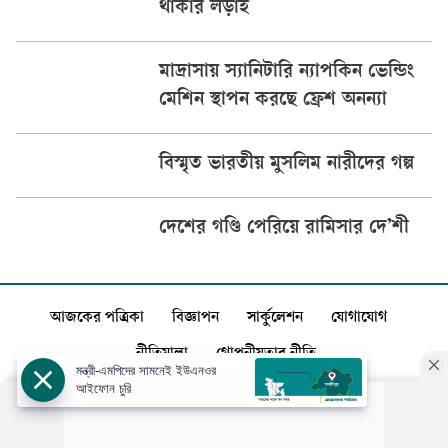
থাকার লড়াই
মাদ্রাসায় স্যানিটারি ন্যাপকিন ভেন্ডিং
মেশিন স্থাপন করছে ফ্রেশ অনন্যা
বিস্মৃত ভারতীয় মুসলিম নারীদের গল্প
দেশের গণ্ডি পেরিয়ে রামিসার দে’শী
আজকের পত্রিকা
বিজ্ঞাপন
সার্কুলেশন
যোগাযোগ
নীতিমালা
গোপনীয়তার নীতি
মন্ত্রী-এমপিদের সামনেই ইউএনওর
আইফোন চুরি