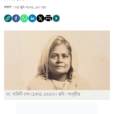
প্রকাশ :
০৩ জুন ২০২৬, ১০: ৩০
ডা. যামিনী সেন (১৮৭১-১৯৩২)। ছবি: সংগৃহীত