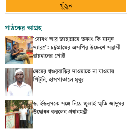
খুঁজুন
পাঠকের আগ্রহ
‘দোযখ আর জাহান্নামে তফাৎ কি মাসুদ
স্যার?’: চট্টগ্রামের এসপির উদ্দেশে সন্ত্রাসী
রায়হানের পোস্ট
মেয়ের শ্বশুরবাড়ির দাওয়াতে না যাওয়ায়
পিটুনি, হাসপাতালে মৃত্যু
ড. ইউনূসকে সঙ্গে নিয়ে জুলাই স্মৃতি জাদুঘর
উদ্বোধন করলেন প্রধানমন্ত্রী