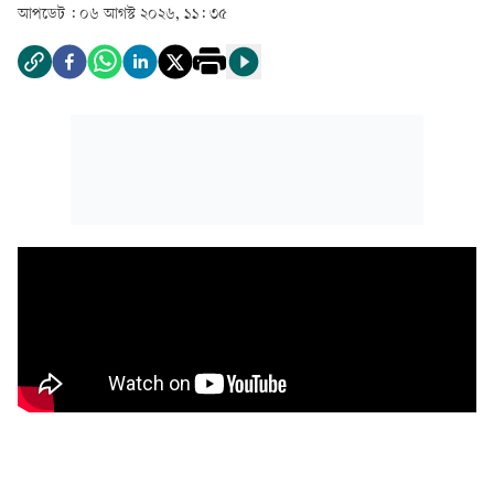
আপডেট :
০৬ আগস্ট ২০২৬, ১১: ৩৫