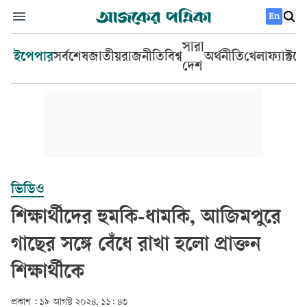
En
সারা
ইপেপার
সর্বশেষ
জাতীয়
রাজনীতি
বিশ্ব
অর্থনীতি
খেলা
ফ্যাক্টচ
দেশ
ভিডিও
শিক্ষার্থীদের হুমকি-ধামকি, আজিমপুরে
গাছের সঙ্গে বেঁধে রাখা হলো প্রাক্তন
শিক্ষার্থীকে
প্রকাশ :
১৯ আগস্ট ২০২৪, ১১: ৪৩