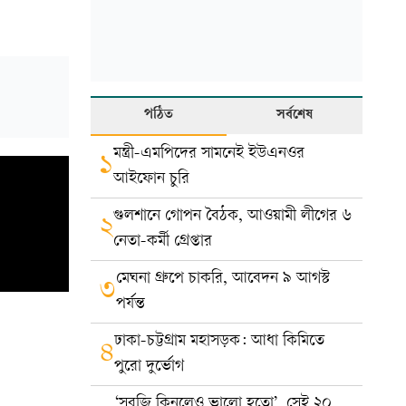
পঠিত
সর্বশেষ
মন্ত্রী-এমপিদের সামনেই ইউএনওর
১
আইফোন চুরি
গুলশানে গোপন বৈঠক, আওয়ামী লীগের ৬
২
নেতা-কর্মী গ্রেপ্তার
মেঘনা গ্রুপে চাকরি, আবেদন ৯ আগস্ট
৩
পর্যন্ত
ঢাকা-চট্টগ্রাম মহাসড়ক: আধা কিমিতে
৪
পুরো দুর্ভোগ
‘সবজি কিনলেও ভালো হতো’, সেই ২০