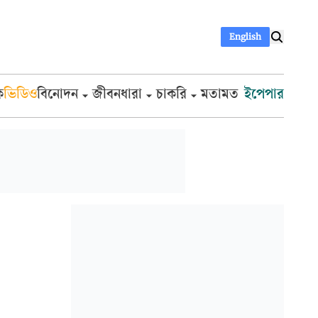
English
ক
ভিডিও
বিনোদন
জীবনধারা
চাকরি
মতামত
ইপেপার