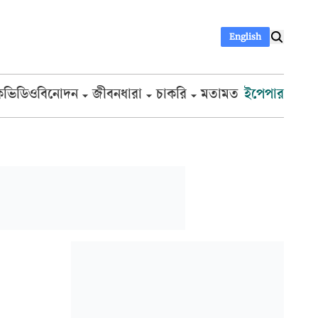
English
ক
ভিডিও
বিনোদন
জীবনধারা
চাকরি
মতামত
ইপেপার