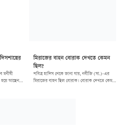
সশাস্ত্রের
মিরাজের বাহন বোরাক দেখতে কেমন
ছিল?
সব মনীষী
পবিত্র হাদিস থেকে জানা যায়, নবীজি (সা.)-এর
র হয়ে আছেন,
মিরাজের বাহন ছিল বোরাক। বোরাক দেখতে কেমন
ালানি (রহ.)
ছিল, তা নিয়ে আমাদের মধ্যে একটি কৌতূহল কাজ
দিস, ইতিহাসবিদ
করে। তবে বোরাকের একটি ছবি সমাজে প্রচলিত
ের কারণে
‘দেখতে ঘোড়ার মতো। পাখা আছে। চেহারা নারী
াদিসশাস্ত্রের
আকৃতির।’ বোরাকের আকৃতি সম্পর্কে পবিত্র
কোরআন বা হাদিসে কি নির্দিষ্ট কোনো বর্ণনা
রয়েছে...