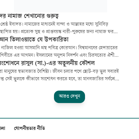
দের নামাজ শেখানোর গুরুত্ব
শ্রেষ্ঠ ইবাদত। নামাজের মাধ্যমেই বান্দা ও আল্লাহর মধ্যে সুনিবিড়
 স্থাপিত হয়। প্রত্যেক সুস্থ ও প্রাপ্তবয়স্ক নারী-পুরুষের জন্য নামাজ ফরজ।
্তবয়স্ক ছেলেমেয়েদের ওপর নামাজ ফরজ নয়। তবু ছোট থেকে তাদের
ন তিলাওয়াতে যে উপকারিতা
র প্রতি উৎসাহী করতে হয়। নামাজের প্রশিক্ষণ দিতে হয়। সুরা-কিরাত
ষ নাজিল হওয়া আসমানি গ্রন্থ পবিত্র কোরআন। বিশ্বমানবের হেদায়াতের
 হয়...
পৃথিবীতে এর আগমন। ইসলামের অনুপম নিদর্শন এবং চিরসত্যের ঐশী
যার তিলাওয়াত মনে প্রশান্তি আনে। অন্তরে রবের প্রকৃত ভালোবাসা এবং
সংশোধনে রাসুল (সা.)-এর অতুলনীয় কৌশল
 তৃপ্তির অনুভূতি জাগায়। ইমান সতেজ ও সবল করে।
া মানুষের স্বভাবজাত বৈশিষ্ট্য। জীবন চলার পথে ছোট-বড় ভুল সবারই
ন্তু সেই ভুলকে কীভাবে সংশোধন করতে হবে, তা মানবজাতির সর্বশ্রেষ্ঠ
বিদ হজরত মুহাম্মদ (সা.) শিখিয়ে গেছেন। তিনি ভুলকে লজ্জা বা
ের কারণ হিসেবে দেখেননি, বরং এটিকে ইতিবাচক পরিবর্তনের একটি
আরও দেখুন
হিসেবে গ্রহণ করেছেন...
ালা
গোপনীয়তার নীতি