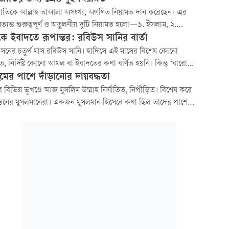
াতির জন্য শ্রেষ্ঠ দুই নিয়ামত
াতিকে আল্লাহ তাআলা অসংখ্য, অগণিত নিয়ামত দান করেছেন। এর
অত্যন্ত গুরুত্বপূর্ণ ও অতুলনীয় দুটি নিয়ামত হলো—১. ইসলাম, ২.
 (সা.)। এই দুই নিয়ামতের প্রভাব মানবজীবনে চিরস্থায়ী ও সর্বজনীন।
ে ইবাদতে রূপান্তর: রবিউস সানির বার্তা
 দুই নিয়ামত নিয়ে বিস্তারিত আলোচনা তুলে ধরা হলো:
সনের চতুর্থ মাস রবিউস সানি। হাদিসে এই মাসের বিশেষ কোনো
 নির্দিষ্ট কোনো আমল বা ইবাদতের কথা বর্ণিত হয়নি। কিন্তু ‘বারো
র আমল’-জাতীয় কিছু কিতাবে রবিউস সানি মাসের ইবাদত হিসেবে কিছু
মের পাশে দাঁড়ানোর দায়বদ্ধতা
ও আমল আবিষ্কার করা হয়েছে, যা সম্পূর্ণ ভিত্তিহীন।
র বিভিন্ন ভূখণ্ডে আজ মুসলিম উম্মাহ নির্যাতিত, নিপীড়িত। বিশেষ করে
্তিনের মুসলমানেরা। একজন মুসলমান হিসেবে কথা ছিল তাদের পাশে
ো, সার্বিকভাবে সহযোগিতার হাত বাড়ানো এবং জালেম শক্তির বিরুদ্ধে
োধ গড়ে তোলার। কিন্তু মুসলিম উম্মাহর নির্লিপ্ততা আর নীরব দর্শকের
 দেখে মনে হয়...