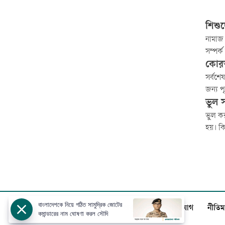
শিশু
নামাজ 
সম্পর্ক
অপ্রাপ
কোরআ
নামাজে
সর্বশে
শেখাতে
জন্য 
বাণী। 
ভুল 
অফুরান
ভুল কর
হয়। কি
শিক্ষা
অপমান
সুযোগ 
বাংলাদেশকে নিয়ে গঠিত সামুদ্রিক জোটের
আজকের পত্রিকা
বিজ্ঞাপন
সার্কুলেশন
যোগাযোগ
নীতিম
কমান্ডারের নাম ঘোষণা করল সৌদি