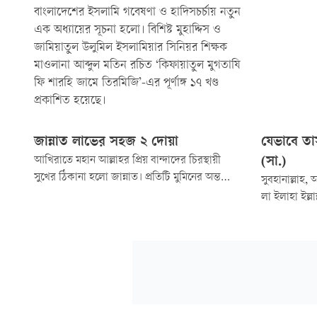
বাংলাদেশের ইসলামি গবেষণা ও হাদিসচর্চায় নতুন
এক অধ্যায়ের সূচনা হলো। বিশিষ্ট মুহাদ্দিস ও
জামিয়াতুল উলুমিল ইসলামিয়ার সিনিয়র শিক্ষক
মাওলানা আব্দুল মতিন রচিত ‘কিফায়াতুল মুগতাযি
ফি শারহি জামে তিরমিজি’-এর পূর্ণাঙ্গ ১৭ খণ্ড
প্রকাশিত হয়েছে।
জান্নাত লাভের সহজ ২ দোয়া
যেভাবে ত
আখিরাতে মহান আল্লাহর প্রিয় বান্দাদের চিরস্থায়ী
(সা.)
সুখের ঠিকানা হলো জান্নাত। প্রতিটি মুমিনের অন্তরেই
সুবহানাল্লাহ,
জান্নাত লাভ এবং জাহান্নাম থেকে মুক্তি পাওয়ার তীব্র
লা ইলাহা ইল
আকাঙ্ক্ষা থাকে। দুনিয়ার ব্যস্ত জীবনের মধ্যেও
অপরিসীম। নবীজ
রাসুলুল্লাহ (সা.) আমাদের এমন কিছু সহজ ও
আলহামদুলিল্লাহ
সংক্ষিপ্ত দোয়া শিখিয়েছেন, যা নিয়মিত আমল করলে
আকবার পাঠ কর
জান্নাত লাভ নিশ্চিত হয়
সবকিছু থেকে 
মুসলিম: ২৬৯