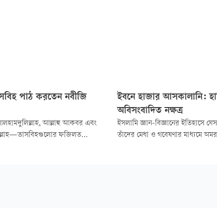
াসবিহ পাঠ করতেন নবীজি
ইবনে হাজার আসকালানি: হাদি
অবিসংবাদিত নক্ষত্র
 আলহামদুলিল্লাহ, আল্লাহু আকবর এবং
ইসলামি জ্ঞান-বিজ্ঞানের ইতিহাসে যে
্লাল্লাহ—তাসবিহগুলোর ফজিলত
তাঁদের মেধা ও গবেষণার মাধ্যমে অম
ি (সা.) বলেছেন, ‘সুবহানাল্লাহ,
তাঁদের মধ্যে ইমাম ইবনে হাজার আসক
, লা ইলাহা ইল্লাল্লাহ ও আল্লাহু
অন্যতম। তিনি একাধারে শ্রেষ্ঠ মুহাদ্
া যা কিছুর ওপর সূর্য উদিত হয়েছে,
ও আইনবিদ। তাঁর পাণ্ডিত্য ও অবদান
আমার নিকট অধিক প্রিয়।’ (সহিহ
তাঁকে আমিরুল মুমিনিন ফিল হাদিস বা হ
৫)।
সেনাপতি বলা হয়।