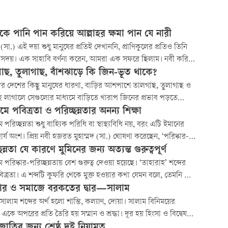
রকে পানি পান করিয়ে আল্লাহর ক্ষমা পান যে নারী
(সা.) এই দয়া শুধু মানুষের প্রতিই দেখাননি, প্রাণিকুলের প্রতিও তিনি
 সদয়। এক সাহাবি বর্ণনা করেন, আমরা এক সফরে ছিলাম। নবী করিম
সাময়িকভাবে দূরে গেলে আমরা একটি পাখি ও তার দুটি ছানা ধরে
াছ, তুলাগাছ, বাঁশঝাড়ে কি জিন-ভূত থাকে?
মা পাখিটি আমাদের ওপর চক্কর দিয়ে ডানা ঝাপটে কষ্ট প্রকাশ
র দেশের কিছু মানুষের ধারণা, বাড়ির আশপাশে তালগাছ, তুলাগাছ ও
ল।
ছ লাগালে সেগুলোর মাধ্যমে বাড়িতে খারাপ জিনের প্রভাব পড়তে
প্রশ্ন হচ্ছে, কোরআন ও হাদিসের আলোকে এই ধারণার কি কোনো ভিত্তি
ে পবিত্রতা ও পরিচ্ছন্নতার অনন্য শিক্ষা
পরিচ্ছন্নতা শুধু বাহ্যিক পরিধি বা স্বাস্থ্যবিধি নয়, বরং এটি ইমানের
র্য অংশ। প্রিয় নবী হজরত মুহাম্মদ (সা.) ঘোষণা করেছেন, ‘পরিষ্কার-
ন্নতা ইমানের অর্ধেক।’ (সহিহ্ মুসলিম)। এটি প্রমাণ করে যে একজন
ছন্নতা যে কারণে মুমিনের জন্য অত্যন্ত গুরুত্বপূর্ণ
র জীবনে পবিত্রতার গুরুত্ব কতখানি।
 পরিষ্কার-পরিচ্ছন্নতায় বেশ গুরুত্ব দেওয়া হয়েছে। ‘তাহারাহ’ শব্দের
বিত্রতা। এ শব্দটি কুফরি থেকে মুক্ত হওয়ার কথা যেমন বলে, তেমনি তা
ের বাহ্যিক অপরিচ্ছন্নতা থেকে মুক্ত হওয়াকেও বোঝায়। বাহ্যিক
ার ও সমাজে বরকতের দ্বার—সালাম
তা একজন মুমিনের নামাজ শুদ্ধ হওয়ার পূর্বশর্ত। জান্নাতের চাবি যেমন
ালাম শব্দের অর্থ হলো শান্তি, কল্যাণ, দোয়া। সালাম বিনিময়ের
 তেমনি নামাজের...
ে একে অপরের প্রতি তৈরি হয় সম্মান ও শ্রদ্ধা। দূর হয় হিংসা ও বিদ্বেষ।
ের মধ্যে গড়ে ওঠে হৃদ্যতা ও ভালোবাসার সেতুবন্ধ।