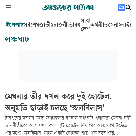
En
সারা
ইপেপার
সর্বশেষ
জাতীয়
রাজনীতি
বিশ্ব
অর্থনীতি
খেলা
ফ্যাক্টচ
দেশ
লঞ্চঘাট
মেঘনার তীর দখল করে দুই হোটেল,
অনুমতি ছাড়াই চলছে ‘জলবিলাস’
চাঁদপুরের মতলব উত্তর উপজেলার ষাটনল লঞ্চঘাট এলাকায় মেঘনা নদী
ও নদীতীরের অংশ দখল করে দুটি হোটেল নির্মাণের অভিযোগ উঠেছে।
এর মধ্যে ‘জলবিলাস’ নামে একটি হোটেল প্রায় এক বছর ধরে