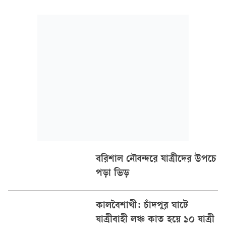
পরিচালিত হলেও সরকারি কোনো সংস্থার অনুমোদন বা প্রয়োজনীয়
ছাড়পত্র না নিয়েই ব্যবসা চলছে...
বরিশাল নৌবন্দরে যাত্রীদের উপচে
পড়া ভিড়
কালবৈশাখী: চাঁদপুর ঘাটে
যাত্রীবাহী লঞ্চ কাত হয়ে ১০ যাত্রী