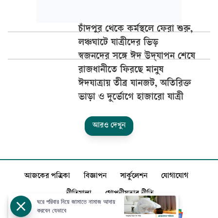
চাঁদপুর থেকে কর্মস্থলে ফেরা শুরু,
লঞ্চঘাটে যাত্রীদের ভিড়
স্বজনদের সঙ্গে ঈদ উদ্‌যাপন শেষে
রাজধানীতে ফিরছে মানুষ
ঈদযাত্রায় তীব্র যানজট, অতিরিক্ত
ভাড়া ও দুর্ভোগে হাজারো যাত্রী
আরও দেখুন
আজকের পত্রিকা
বিজ্ঞাপন
সার্কুলেশন
যোগাযোগ
নীতিমালা
গোপনীয়তার নীতি
ঘরে পরিবার নিয়ে জামাতে নামাজ আদায়
করবেন যেভাবে