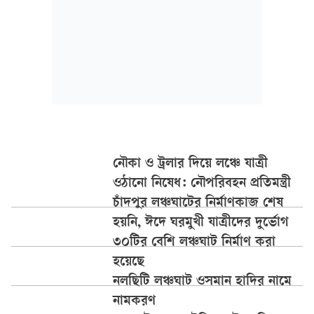
নৌকা ও ট্রলার দিয়ে লঞ্চে যাত্রী
ওঠানো নিষেধ: নৌপরিবহন প্রতিমন্ত্রী
চাঁদপুর লঞ্চঘাটের নির্মাণকাজ শেষ
হয়নি, ঈদে ঘরমুখী যাত্রীদের দুর্ভোগ
৩০টির বেশি লঞ্চঘাট নির্মাণ করা
হয়েছে
নলছিটি লঞ্চঘাট ওসমান হাদির নামে
নামকরণ